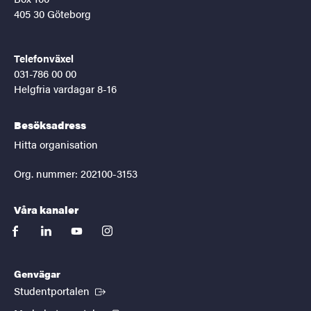
405 30 Göteborg
Telefonväxel
031-786 00 00
Helgfria vardagar 8-16
Besöksadress
Hitta organisation
Org. nummer: 202100-3153
Våra kanaler
facebook
linkedin
youtube
instagram
Genvägar
(Extern länk)
Studentportalen