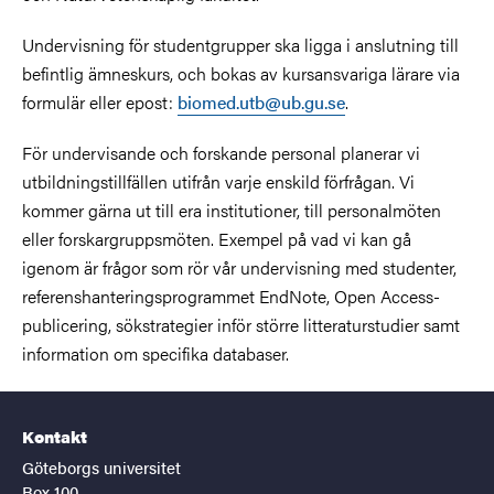
Undervisning för studentgrupper ska ligga i anslutning till
befintlig ämneskurs, och bokas av kursansvariga lärare via
formulär eller epost:
biomed.utb@ub.gu.se
.
För undervisande och forskande personal planerar vi
utbildningstillfällen utifrån varje enskild förfrågan. Vi
kommer gärna ut till era institutioner, till personalmöten
eller forskargruppsmöten. Exempel på vad vi kan gå
igenom är frågor som rör vår undervisning med studenter,
referenshanteringsprogrammet EndNote, Open Access-
publicering, sökstrategier inför större litteraturstudier samt
information om specifika databaser.
Kontakt
Göteborgs universitet
Box 100