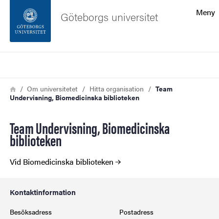
Sökfunktionen
Meny
Göteborgs universitet
Sidfoten
Sök
Kontakta universitetet
Länkstig
Hem
Om universitetet
Hitta organisation
Team
Undervisning, Biomedicinska biblioteken
Om webbplatsen
Team Undervisning, Biomedicinska
biblioteken
Vid Biomedicinska biblioteken
Kontaktinformation
Besöksadress
Postadress