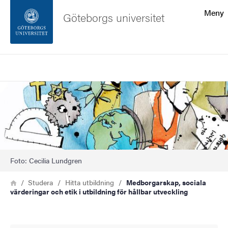
Sökfunktionen
Meny
Göteborgs universitet
Sidfoten
Sök
Kontakta universitetet
Bild
Om webbplatsen
Foto: Cecilia Lundgren
Länkstig
Hem
Studera
Hitta utbildning
Medborgarskap, sociala
värderingar och etik i utbildning för hållbar utveckling