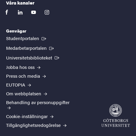
Våra kanaler
facebook
linkedin
youtube
instagram
Genvägar
(Extern länk)
Studentportalen
(Extern länk)
Medarbetarportalen
(Extern länk)
Universitetsbiblioteket
Jobba hos oss
Press och media
EUTOPIA
Om webbplatsen
Behandling av personuppgifter
Cookie-inställningar
Tillgänglighetsredogörelse