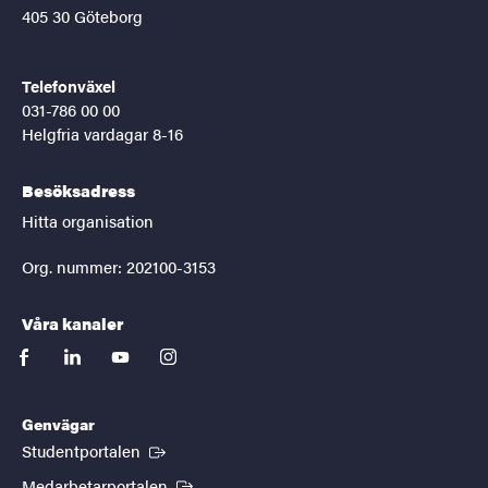
405 30 Göteborg
Telefonväxel
031-786 00 00
Helgfria vardagar 8-16
Besöksadress
Hitta organisation
Org. nummer: 202100-3153
Våra kanaler
facebook
linkedin
youtube
instagram
Genvägar
(Extern länk)
Studentportalen
(Extern länk)
Medarbetarportalen