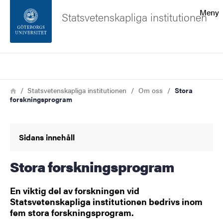
Sökfunktionen
Meny
Statsvetenskapliga institutionen
Sidfoten
Sök
Kontakta universitetet
Länkstig
Hem
Statsvetenskapliga institutionen
Om oss
Stora
forskningsprogram
Om webbplatsen
Sidans innehåll
Stora forskningsprogram
En viktig del av forskningen vid
Statsvetenskapliga institutionen bedrivs inom
fem stora forskningsprogram.