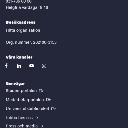
031-786 00 00
Helgfria vardagar 8-16
Besöksadress
Hitta organisation
Org. nummer: 202100-3153
Våra kanaler
facebook
linkedin
youtube
instagram
Genvägar
(Extern länk)
Studentportalen
(Extern länk)
Medarbetarportalen
(Extern länk)
Universitetsbiblioteket
Jobba hos oss
Press och media