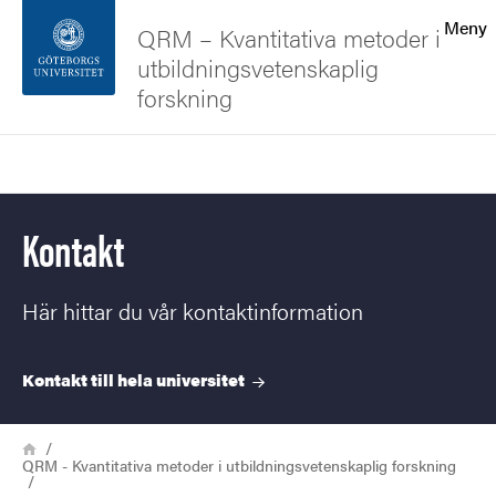
Sökfunktionen
Meny
QRM – Kvantitativa metoder i
utbildningsvetenskaplig
Sidfoten
forskning
Kontakta universitetet
Sök
Om webbplatsen
Kontakt
Här hittar du vår kontaktinformation
Kontakt till hela
universitet
Länkstig
Hem
QRM - Kvantitativa metoder i utbildningsvetenskaplig forskning