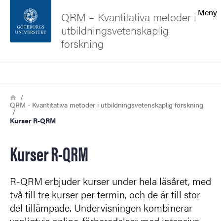
Sökfunktionen
Meny
QRM – Kvantitativa metoder i
utbildningsvetenskaplig
Sidfoten
forskning
Kontakta universitetet
Sök
Länkstig
Hem
Om webbplatsen
QRM - Kvantitativa metoder i utbildningsvetenskaplig forskning
Kurser R-QRM
Kurser R-QRM
R-QRM erbjuder kurser under hela läsåret, med
två till tre kurser per termin, och de är till stor
del tillämpade. Undervisningen kombinerar
vanligtvis online-förberedelser med intensiva