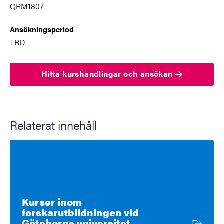
QRM1807
Ansökningsperiod
TBD
Hitta kurshandlingar och ansökan
Relaterat innehåll
Kurser inom
forskarutbildningen vid
Extern länk
Göteborgs universitet