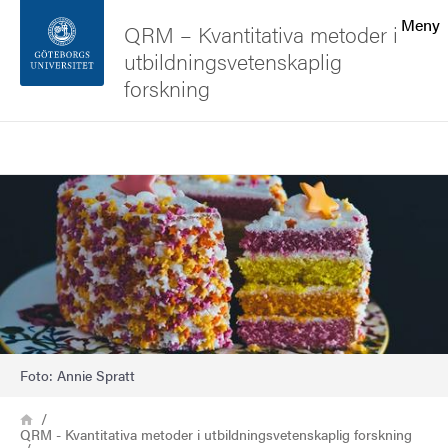
Sökfunktionen
Meny
QRM – Kvantitativa metoder i
utbildningsvetenskaplig
Sidfoten
forskning
Kontakta universitetet
Sök
Bild
Om webbplatsen
Foto: Annie Spratt
Länkstig
Hem
QRM - Kvantitativa metoder i utbildningsvetenskaplig forskning