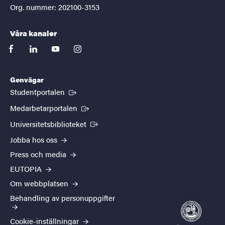
Org. nummer: 202100-3153
Våra kanaler
facebook
linkedin
youtube
instagram
Genvägar
(Extern länk)
Studentportalen
(Extern länk)
Medarbetarportalen
(Extern länk)
Universitetsbiblioteket
Jobba hos oss
Press och media
EUTOPIA
Om webbplatsen
Behandling av personuppgifter
Cookie-inställningar