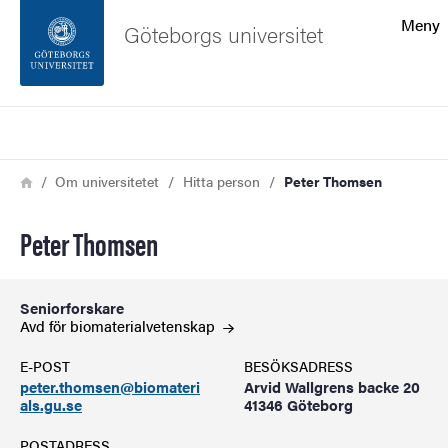
Sökfunktionen
Meny
Göteborgs universitet
Sidfoten
Sök
Kontakta universitetet
Länkstig
Hem
Om universitetet
Hitta person
Peter Thomsen
Om webbplatsen
Peter Thomsen
Seniorforskare
Avd för
biomaterialvetenskap
E-POST
BESÖKSADRESS
peter.thomsen@biomateri
Arvid Wallgrens backe 20
als.gu.se
41346 Göteborg
POSTADRESS