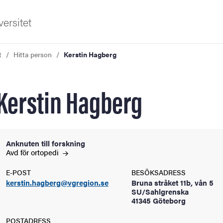
ersitet
t
Hitta person
Kerstin Hagberg
Kerstin Hagberg
ldning
Anknuten till forskning
Avd för
ortopedi
och innovation
E-POST
BESÖKSADRESS
kerstin.hagberg@vgregion.se
Bruna stråket 11b, vån 5
tetet
SU/Sahlgrenska
41345 Göteborg
POSTADRESS