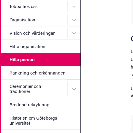
Undermeny för Jobba hos 
Jobba hos oss
Undermeny för Organisati
Organisation
Undermeny för Vision och 
Vision och värderingar
Hitta organisation
J
U
Hitta person
f
Rankning och erkännanden
s
Ceremonier och
J
Undermeny för Ceremonier 
traditioner
A
Breddad rekrytering
Historien om Göteborgs
universitet