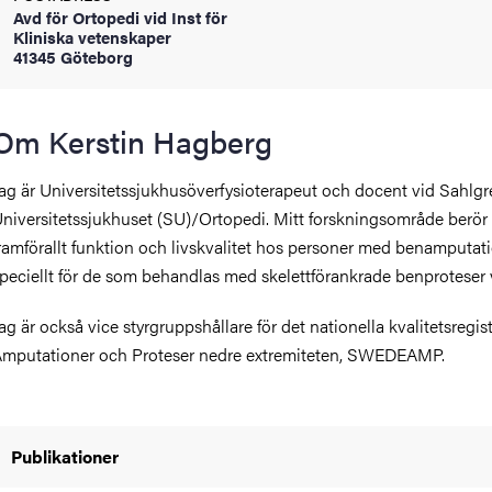
Avd för Ortopedi vid Inst för
oss
Kliniska vetenskaper
41345 Göteborg
on
värderingar
Om Kerstin Hagberg
ag är Universitetssjukhusöverfysioterapeut och docent vid Sahlg
niversitetssjukhuset (SU)/Ortopedi. Mitt forskningsområde berör
ramförallt funktion och livskvalitet hos personer med benamputat
peciellt för de som behandlas med skelettförankrade benproteser 
ag är också vice styrgruppshållare för det nationella kvalitetsregist
och traditioner
mputationer och Proteser nedre extremiteten, SWEDEAMP.
Publikationer