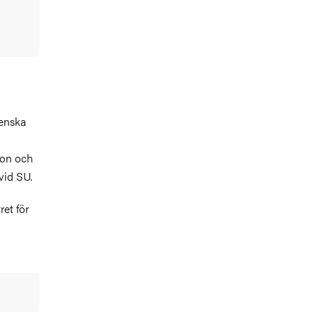
renska
ion och
vid SU.
ret för