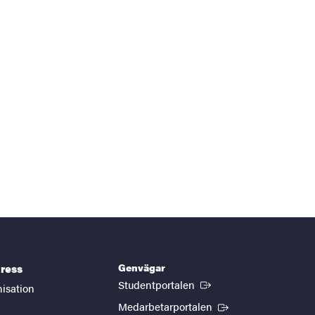
Genvägar
ress
(Extern länk)
Studentportalen
nisation
(Extern länk)
Medarbetarportalen