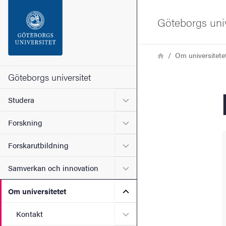
Sökfunktionen
Göteborgs univ
Sidfoten
Länkstig
Hem
Om universitete
Kontakta universitetet
Göteborgs universitet
Undermeny för Studera
Studera
Om webbplatsen
Undermeny för Forskning
Forskning
Undermeny för Forskarutbi
Forskarutbildning
Undermeny för Samverkan 
Samverkan och innovation
Undermeny för Om universi
Om universitetet
Undermeny för Kontakt
Kontakt