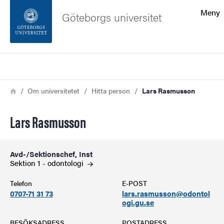
Sökfunktionen
Meny
Göteborgs universitet
Sidfoten
Sök
Kontakta universitetet
Länkstig
Hem
Om universitetet
Hitta person
Lars Rasmusson
Om webbplatsen
Lars Rasmusson
Avd-/Sektionschef, Inst
Sektion 1 -
odontologi
Telefon
E-POST
0707-71 31 73
lars.rasmusson@odontol
ogi.gu.se
BESÖKSADRESS
POSTADRESS