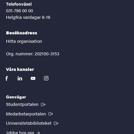
Telefonväxel
031-786 00 00
Helgfria vardagar 8-16
Besöksadress
Hitta organisation
Org. nummer: 202100-3153
Våra kanaler
facebook
linkedin
youtube
instagram
Genvägar
(Extern länk)
Studentportalen
(Extern länk)
Medarbetarportalen
(Extern länk)
Universitetsbiblioteket
Jobba hos oss