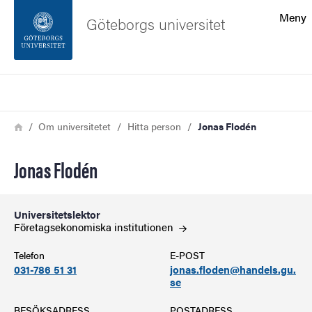
Sökfunktionen
Meny
Göteborgs universitet
Sidfoten
Sök
Kontakta universitetet
Länkstig
Hem
Om universitetet
Hitta person
Jonas Flodén
Om webbplatsen
Jonas Flodén
Universitetslektor
Företagsekonomiska
institutionen
Telefon
E-POST
031-786 51 31
jonas.floden@handels.gu.
se
BESÖKSADRESS
POSTADRESS