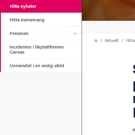
Hitta nyheter
Hitta evenemang
Undermeny för Pressrum
Pressrum
Länkstig
Hem
Aktuellt
Hitt
Incidenten i lärplattformen
Canvas
Sv
Universitet i en orolig värld
P