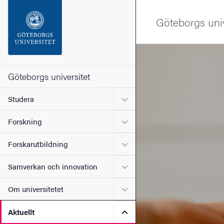
Sökfunktionen
Göteborgs univ
Sidfoten
Bild
Kontakta universitetet
Göteborgs universitet
Undermeny för Studera
Studera
Om webbplatsen
Undermeny för Forskning
Forskning
Undermeny för Forskarutbi
Forskarutbildning
Undermeny för Samverkan 
Samverkan och innovation
Undermeny för Om universi
Om universitetet
Undermeny för Aktuellt
Aktuellt