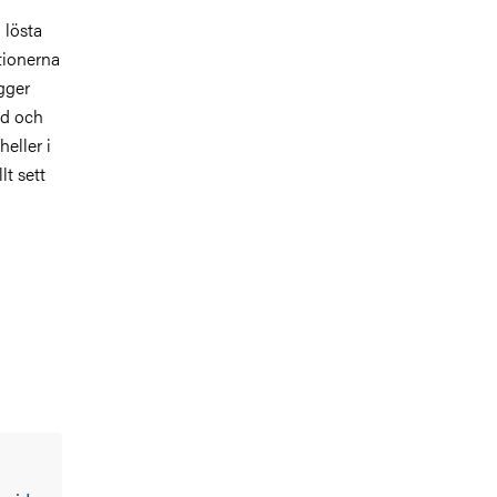
 lösta
tionerna
gger
öd och
eller i
t sett