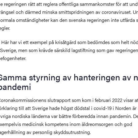
e regeringen rätt att reglera offentliga sammankomster för att und
rängsel och därmed minska smittspridningen av coronaviruset. U
ormala omständigheter kan den svenska regeringen inte utfärda 
egler.
 Här har vi ett exempel på krisåtgärd som bedömdes som helt nö
 Sverige, men som krävde särskild lagstiftning som gav regeringe
efogenheter.
Samma styrning av hanteringen av n
pandemi
oronakommissionens slutrapport som kom i februari 2022 visar at
örklaring till att Sverige hade högst dödstal i covid-19 i Norden är 
vriga nordiska länderna var bättre förberedda innan pandemin. De
xempelvis medicinsk kompetens inom äldreomsorgen och god
agerhållning av personlig skyddsutrustning.