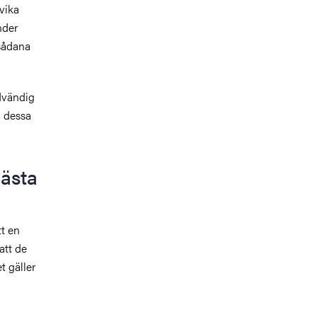
vika
nder
sådana
dvändig
n dessa
ästa
t en
att de
t gäller