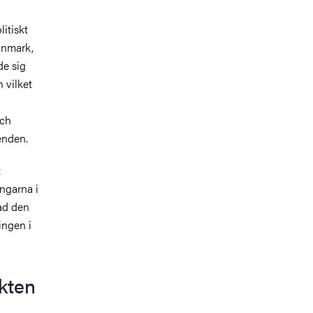
itiskt
anmark,
de sig
 vilket
och
enden.
t
ingarna i
ad den
ingen i
kten