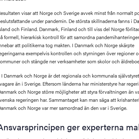
esultaten visar att Norge och Sverige avvek minst från normalt pol
eslutsfattande under pandemin. De största skillnaderna fanns i D
sland och Finland. Danmark, Finland och till viss del Norge förlita
å formell, hierarkisk kontroll för att samordna pandemihanteringen
nnebar att politikerna tog makten. I Danmark och Norge skärpte
egeringarna exempelvis kontrollen och styrningen över regioner 
ommuner och stängde ner verksamheter som skolor och äldrebo
 I Danmark och Norge är det regionala och kommunala självstyre
vagare än i Sverige. Eftersom länderna har ministerstyre har reger
anmark och Norge större möjligheter att styra förvaltningen än v
venska regeringen har. Sammantaget kan man säga att krishanter
anmark och Norge var mer samordnad än den var i Sverige.
Ansvarsprincipen ger experterna ma