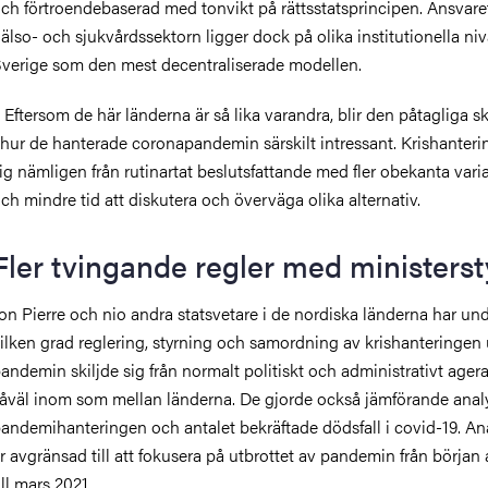
ch förtroendebaserad med tonvikt på rättsstatsprincipen. Ansvaret
älso- och sjukvårdssektorn ligger dock på olika institutionella ni
verige som den mest decentraliserade modellen.
 Eftersom de här länderna är så lika varandra, blir den påtagliga s
 hur de hanterade coronapandemin särskilt intressant. Krishanterin
ig nämligen från rutinartat beslutsfattande med fler obekanta vari
ch mindre tid att diskutera och överväga olika alternativ.
Fler tvingande regler med ministerst
on Pierre och nio andra statsvetare i de nordiska länderna har und
ilken grad reglering, styrning och samordning av krishanteringen
andemin skiljde sig från normalt politiskt och administrativt ager
åväl inom som mellan länderna. De gjorde också jämförande anal
andemihanteringen och antalet bekräftade dödsfall i covid-19. An
r avgränsad till att fokusera på utbrottet av pandemin från början
ill mars 2021.