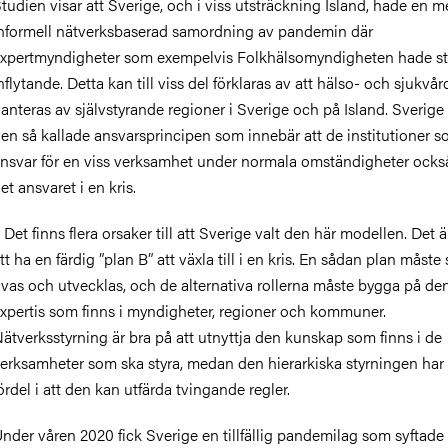
tudien visar att Sverige, och i viss utsträckning Island, hade en m
nformell nätverksbaserad samordning av pandemin där
xpertmyndigheter som exempelvis Folkhälsomyndigheten hade st
nflytande. Detta kan till viss del förklaras av att hälso- och sjukvå
anteras av självstyrande regioner i Sverige och på Island. Sverige 
en så kallade ansvarsprincipen som innebär att de institutioner s
nsvar för en viss verksamhet under normala omständigheter ocks
et ansvaret i en kris.
 Det finns flera orsaker till att Sverige valt den här modellen. Det ä
tt ha en färdig ”plan B” att växla till i en kris. En sådan plan måste
vas och utvecklas, och de alternativa rollerna måste bygga på de
xpertis som finns i myndigheter, regioner och kommuner.
ätverksstyrning är bra på att utnyttja den kunskap som finns i de
erksamheter som ska styra, medan den hierarkiska styrningen har
ördel i att den kan utfärda tvingande regler.
nder våren 2020 fick Sverige en tillfällig pandemilag som syftade ti