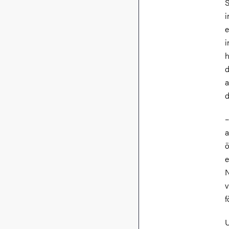
S
i
e
i
h
d
a
d
–
a
ö
e
N
v
f
U