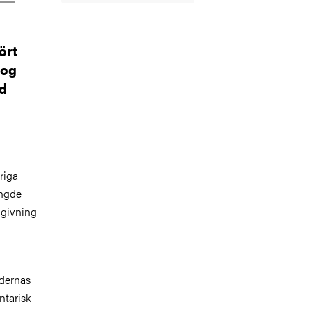
ört
tog
id
riga
ängde
dgivning
ndernas
ntarisk