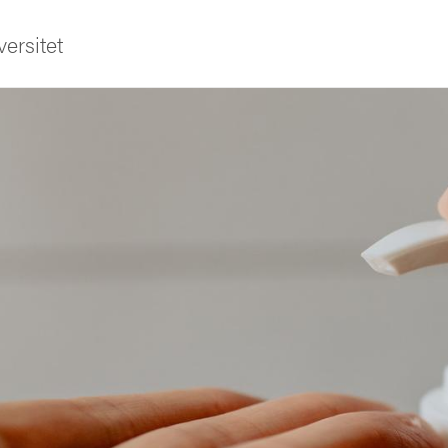
ersitet
ldning
och innovation
tetet