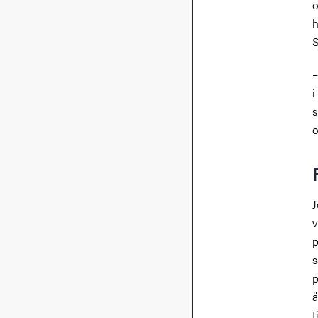
o
h
S
–
i
s
o
J
v
p
s
p
ä
t