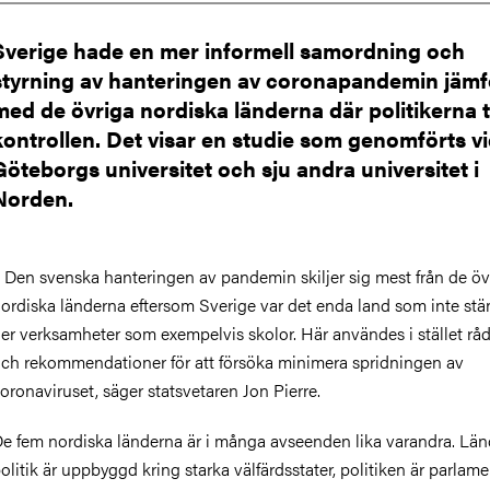
Sverige hade en mer informell samordning och
styrning av hanteringen av coronapandemin jämf
med de övriga nordiska länderna där politikerna 
kontrollen. Det visar en studie som genomförts v
Göteborgs universitet och sju andra universitet i
Norden.
 Den svenska hanteringen av pandemin skiljer sig mest från de öv
ordiska länderna eftersom Sverige var det enda land som inte st
er verksamheter som exempelvis skolor. Här användes i stället rå
ch rekommendationer för att försöka minimera spridningen av
oronaviruset, säger statsvetaren Jon Pierre.
e fem nordiska länderna är i många avseenden lika varandra. Lä
olitik är uppbyggd kring starka välfärdsstater, politiken är parlame