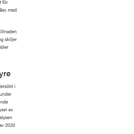
 för
våer, med
killnaden
g skiljer
abler
yre
ersökt i
 under
ande
yser av
alysen
 av 2020