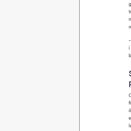
g
t
n
r
–
i
b
C
f
ö
e
l