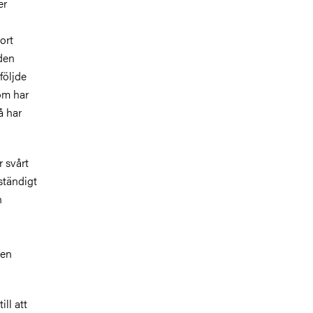
er
ort
rden
följde
om har
å har
r svårt
 ständigt
n
 en
ll att