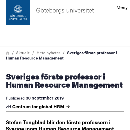
Sökfunktionen
Meny
Göteborgs universitet
Sidfoten
Sök
Kontakta universitetet
Länkstig
Hem
Aktuellt
Hitta nyheter
Sveriges förste professor i
Human Resource Management
Om webbplatsen
Sveriges förste professor i
Human Resource Management
30 september 2019
Publicerad
Centrum för global
HRM
vid
Stefan Tengblad blir den förste professorn i
Sverige inom Human Resource Management