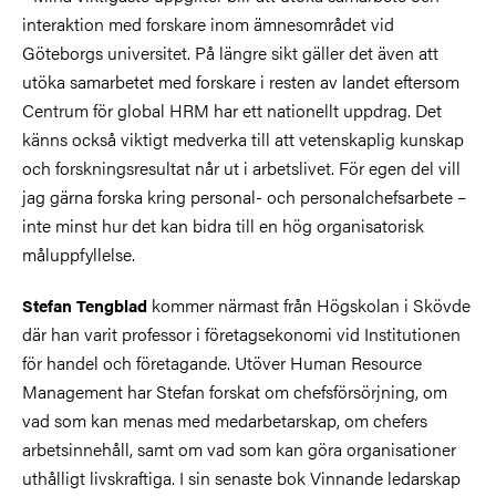
interaktion med forskare inom ämnesområdet vid
Göteborgs universitet. På längre sikt gäller det även att
utöka samarbetet med forskare i resten av landet eftersom
Centrum för global HRM har ett nationellt uppdrag. Det
känns också viktigt medverka till att vetenskaplig kunskap
och forskningsresultat når ut i arbetslivet. För egen del vill
jag gärna forska kring personal- och personalchefsarbete –
inte minst hur det kan bidra till en hög organisatorisk
måluppfyllelse.
kommer närmast från Högskolan i Skövde
Stefan Tengblad
där han varit professor i företagsekonomi vid Institutionen
för handel och företagande. Utöver Human Resource
Management har Stefan forskat om chefsförsörjning, om
vad som kan menas med medarbetarskap, om chefers
arbetsinnehåll, samt om vad som kan göra organisationer
uthålligt livskraftiga. I sin senaste bok Vinnande ledarskap