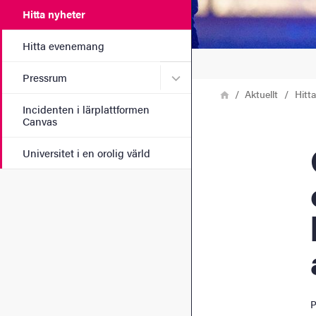
Hitta nyheter
Hitta evenemang
Undermeny för Pressrum
Pressrum
Länkstig
Hem
Aktuellt
Hitt
Incidenten i lärplattformen
Canvas
Oro 
Universitet i en orolig värld
P