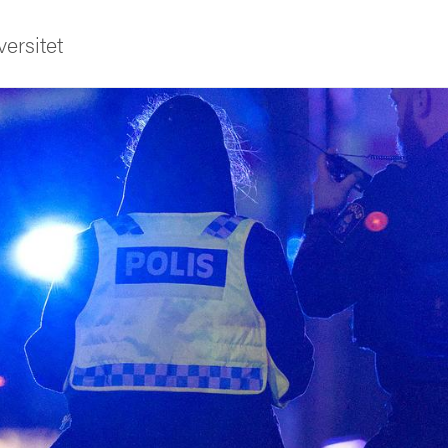
ersitet
ldning
och innovation
tetet