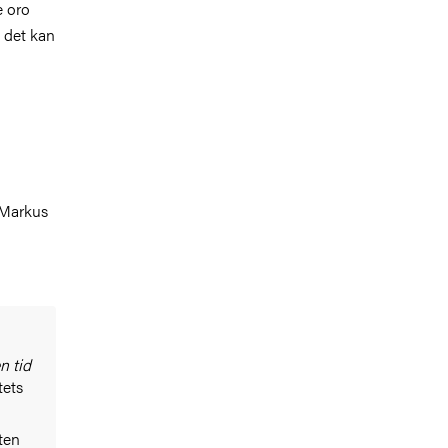
e oro
å det kan
Markus
en tid
tets
ten