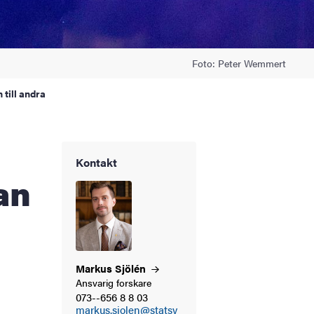
Foto: Peter Wemmert
 till andra
Kontakt
an
Markus
Sjölén
Ansvarig forskare
073--656 8 8 03
markus.sjolen@statsv