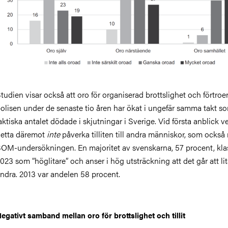
tudien visar också att oro för organiserad brottslighet och förtroe
olisen under de senaste tio åren har ökat i ungefär samma takt s
aktiska antalet dödade i skjutningar i Sverige. Vid första anblick v
etta däremot
inte
påverka tilliten till andra människor, som också 
OM-undersökningen. En majoritet av svenskarna, 57 procent, kla
023 som ”höglitare” och anser i hög utsträckning att det går att li
ndra. 2013 var andelen 58 procent.
egativt samband mellan oro för brottslighet och tillit