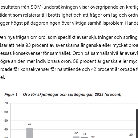
esultaten från SOM-undersökningen visar övergripande en kraftig
ådant som relaterar till brottslighet och att frågor om lag och ord
igger högst på dagordningen över viktiga samhällsproblem i lande
en nya frågan om oro, som specifikt avser skjutningar och spräng
isar att hela 93 procent av svenskarna är ganska eller mycket oroa
essas konsekvenser för samhället. Oron på samhällsnivå är avsevä
ögre än den mer individnära oron. 58 procent är ganska eller myc
roade för konsekvenser för närstående och 42 procent är oroade 
el.