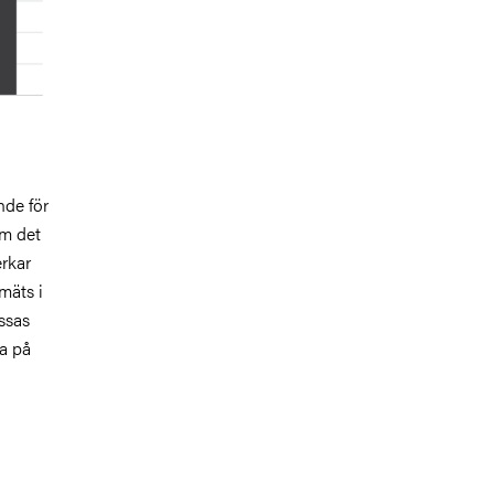
nde för
om det
erkar
mäts i
ssas
ta på