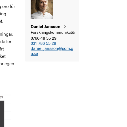
 oro för
ning
t.
Daniel
Jansson
Forskningskommunikatör
ningar,
0766-18 55 29
de för
031-786 55 29
daniel.jansson@som.g
rt
u.se
ket
för egen