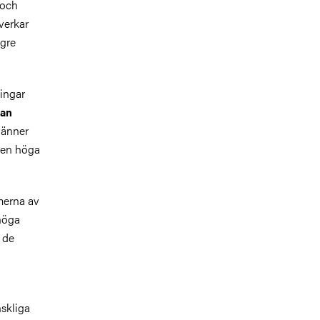
 och
verkar
ägre
ningar
an
 vänner
 den höga
rmerna av
 höga
l de
nskliga