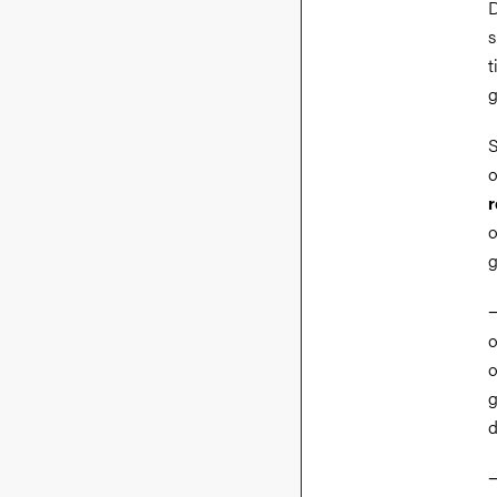
D
s
t
g
S
o
r
o
g
−
o
o
g
d
−