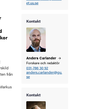
et.uu.se
r
Kontakt
d
skor
Anders
Carlander
t
Forskare och redaktör
skild
031-786 30 92
anders.carlander@gu.
ten från
se
Markus
Kontakt