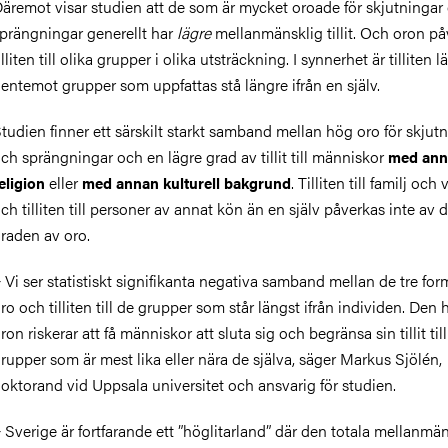
äremot visar studien att de som är mycket oroade för skjutningar
prängningar generellt har
lägre
mellanmänsklig tillit. Och oron på
illiten till olika grupper i olika utsträckning. I synnerhet är tilliten l
entemot grupper som uppfattas stå längre ifrån en själv.
tudien finner ett särskilt starkt samband mellan hög oro för skjut
ch sprängningar och en lägre grad av tillit till människor
med ann
eller
. Tilliten till familj och
eligion
med annan kulturell bakgrund
ch tilliten till personer av annat kön än en själv påverkas inte av
raden av oro.
 Vi ser statistiskt signifikanta negativa samband mellan de tre fo
ro och tilliten till de grupper som står längst ifrån individen. Den
ron riskerar att få människor att sluta sig och begränsa sin tillit til
rupper som är mest lika eller nära de själva, säger Markus Sjölén,
oktorand vid Uppsala universitet och ansvarig för studien.
 Sverige är fortfarande ett ”höglitarland” där den totala mellanmä