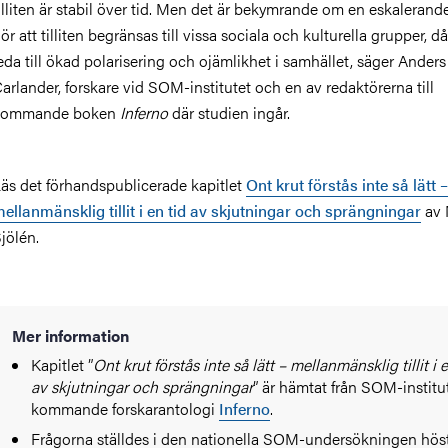
illiten är stabil över tid. Men det är bekymrande om en eskalerand
ör att tilliten begränsas till vissa sociala och kulturella grupper, d
eda till ökad polarisering och ojämlikhet i samhället, säger Anders
arlander, forskare vid SOM-institutet och en av redaktörerna till
kommande boken
Inferno
där studien ingår.
äs det förhandspublicerade kapitlet
Ont krut förstås inte så lätt –
ellanmänsklig tillit i en tid av skjutningar och sprängningar
av 
jölén.
Mer information
Kapitlet ”
Ont krut förstås inte så lätt – mellanmänsklig tillit i 
av skjutningar och sprängningar
” är hämtat från SOM-institu
kommande forskarantologi
Inferno
.
Frågorna ställdes i den nationella SOM-undersökningen hös