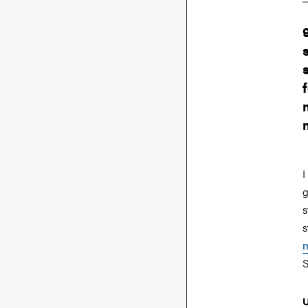
I
g
s
s
m
S
U