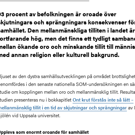
93 procent av befolkningen är oroade över
skjutningars och sprängningars konsekvenser fö
samhället. Den mellanmänskliga tilliten i landet är
fortfarande hög, men det finns ett tydligt samban
mellan ökande oro och minskande tillit till männi
med annan religion eller kulturell bakgrund.
 ljuset av den dystra samhällsutvecklingen på området brottslighe
enomfördes i den senaste nationella SOM-undersökningen en sär
tudie om kopplingen mellan oro och mellanmänsklig tillit. Resulta
tudien presenteras nu i bokkapitlet
Ont krut förstås inte så lätt –
ellanmänsklig tillit i en tid av skjutningar och sprängningar
av 
jölén vid Uppsala universitet.
pplevs som enormt oroande för samhället