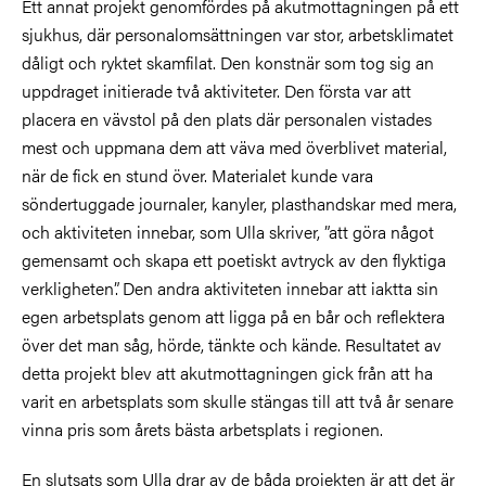
Ett annat projekt genomfördes på akutmottagningen på ett
sjukhus, där personalomsättningen var stor, arbetsklimatet
dåligt och ryktet skamfilat. Den konstnär som tog sig an
uppdraget initierade två aktiviteter. Den första var att
placera en vävstol på den plats där personalen vistades
mest och uppmana dem att väva med överblivet material,
när de fick en stund över. Materialet kunde vara
söndertuggade journaler, kanyler, plasthandskar med mera,
och aktiviteten innebar, som Ulla skriver, ”att göra något
gemensamt och skapa ett poetiskt avtryck av den flyktiga
verkligheten”. Den andra aktiviteten innebar att iaktta sin
egen arbetsplats genom att ligga på en bår och reflektera
över det man såg, hörde, tänkte och kände. Resultatet av
detta projekt blev att akutmottagningen gick från att ha
varit en arbetsplats som skulle stängas till att två år senare
vinna pris som årets bästa arbetsplats i regionen.
En slutsats som Ulla drar av de båda projekten är att det är