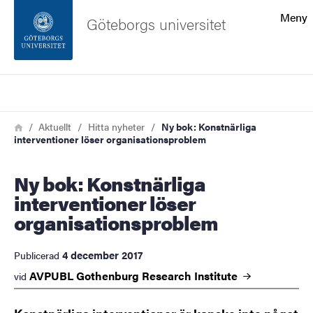
Sökfunktionen
Meny
Göteborgs universitet
Sidfoten
Sök
Kontakta universitetet
Länkstig
Hem
Aktuellt
Hitta nyheter
Ny bok: Konstnärliga
interventioner löser organisationsproblem
Om webbplatsen
Ny bok: Konstnärliga
interventioner löser
organisationsproblem
4 december 2017
Publicerad
AVPUBL Gothenburg Research
Institute
vid