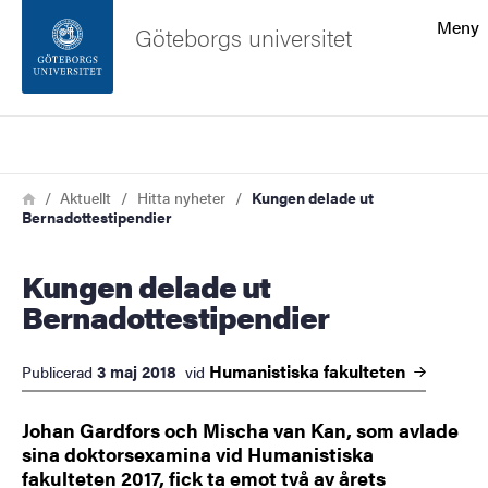
Sökfunktionen
Meny
Göteborgs universitet
Sidfoten
Sök
Kontakta universitetet
Länkstig
Hem
Aktuellt
Hitta nyheter
Kungen delade ut
Bernadottestipendier
Om webbplatsen
Kungen delade ut
Bernadottestipendier
Humanistiska
fakulteten
3 maj 2018
Publicerad
vid
Johan Gardfors och Mischa van Kan, som avlade
sina doktorsexamina vid Humanistiska
fakulteten 2017, fick ta emot två av årets