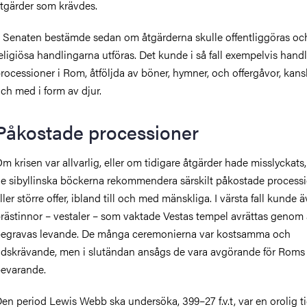
tgärder som krävdes.
 Senaten bestämde sedan om åtgärderna skulle offentliggöras oc
eligiösa handlingarna utföras. Det kunde i så fall exempelvis han
rocessioner i Rom, åtföljda av böner, hymner, och offergåvor, kansk
ch med i form av djur.
Påkostade processioner
m krisen var allvarlig, eller om tidigare åtgärder hade misslyckats
e sibyllinska böckerna rekommendera särskilt påkostade process
ller större offer, ibland till och med mänskliga. I värsta fall kunde 
rästinnor – vestaler – som vaktade Vestas tempel avrättas genom 
egravas levande. De många ceremonierna var kostsamma och
idskrävande, men i slutändan ansågs de vara avgörande för Roms
evarande.
en period Lewis Webb ska undersöka,
399–27 f.v.t, var en orolig t