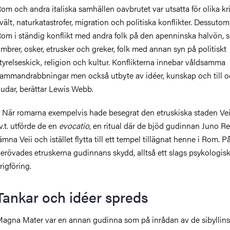
om och andra italiska samhällen oavbrutet var utsatta för olika kr
vält, naturkatastrofer, migration och politiska konflikter. Dessutom
om i ständig konflikt med andra folk på den apenninska halvön, 
mbrer, osker, etrusker och greker, folk med annan syn på politiskt
tyrelseskick, religion och kultur. Konflikterna innebar våldsamma
ammandrabbningar men också utbyte av idéer, kunskap och till 
udar, berättar Lewis Webb.
 När romarna exempelvis hade besegrat den etruskiska staden Vei
.v.t. utförde de en
evocatio
, en ritual där de bjöd gudinnan Juno Re
ämna Veii och istället flytta till ett tempel tillägnat henne i Rom. På
erövades etruskerna gudinnans skydd, alltså ett slags psykologis
rigföring.
Tankar och idéer spreds
agna Mater var en annan gudinna som på inrådan av de sibyllin