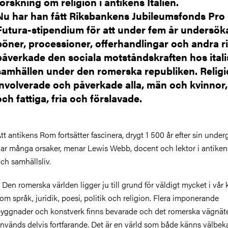
forskning om religion i antikens Italien.
Nu har han fått Riksbankens Jubileumsfonds Pro
Futura-stipendium för att under fem år undersök
böner, processioner, offerhandlingar och andra ri
påverkade den sociala motståndskraften hos ital
samhällen under den romerska republiken. Relig
involverade och påverkade alla, män och kvinnor,
och fattiga, fria och förslavade.
tt antikens Rom fortsätter fascinera, drygt 1 500 år efter sin under
ar många orsaker, menar Lewis Webb, docent och lektor i antiken
ch samhällsliv.
 Den romerska världen ligger ju till grund för väldigt mycket i vår k
om språk, juridik, poesi, politik och religion. Flera imponerande
yggnader och konstverk finns bevarade och det romerska vägnät
nvänds delvis fortfarande. Det är en värld som både känns välbek