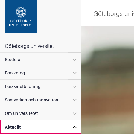
Sökfunktionen
Göteborgs univ
Sidfoten
Bild
Kontakta universitetet
Göteborgs universitet
Undermeny för Studera
Studera
Om webbplatsen
Undermeny för Forskning
Forskning
Undermeny för Forskarutbi
Forskarutbildning
Undermeny för Samverkan 
Samverkan och innovation
Undermeny för Om universi
Om universitetet
Undermeny för Aktuellt
Aktuellt