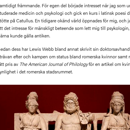
amtidigt främmande. För egen del började intresset när jag som 
tuderade medicin och psykologi och gick en kurs i latinsk poesi d
tötte på Catullus. En tidigare okänd värld öppnades för mig, och j
tt det intresse för mänskligt beteende som lett mig till psykologin, 
ärna kunde gälla antiken.
edan dess har Lewis Webb bland annat skrivit sin doktorsavhan
trävan efter och kampen om status bland romerska kvinnor samt 
ått pris av
The American Journal of Philology
för en artikel om kvi
ynlighet i det romerska stadsrummet.