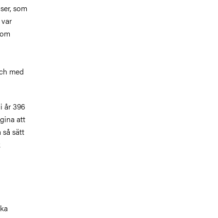
iser, som
 var
som
och med
i år 396
gina att
 så sätt
k
ska