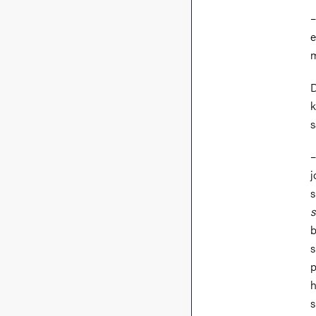
–
e
m
D
k
s
–
j
s
s
b
s
p
h
s