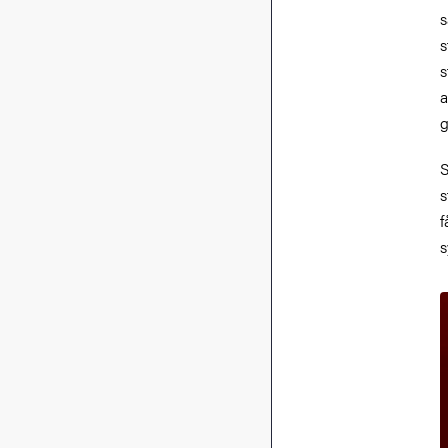
s
s
s
a
g
S
s
f
s