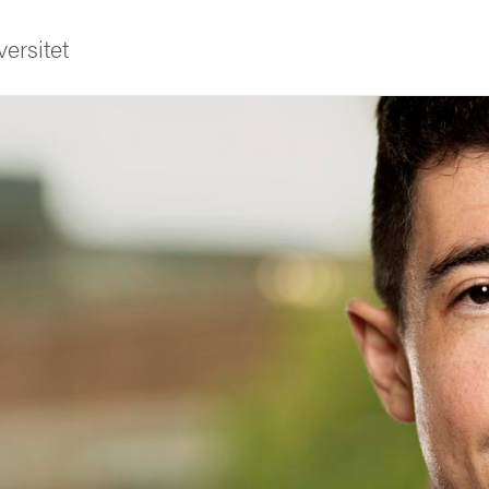
ersitet
ldning
och innovation
tetet