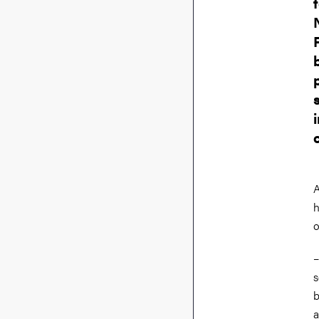
A
h
o
–
s
b
a