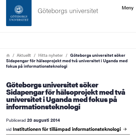
Sökfunktionen
Meny
Göteborgs universitet
Sidfoten
Sök
Kontakta universitetet
Länkstig
Hem
Aktuellt
Hitta nyheter
Göteborgs universitet söker
Sidapengar för hälsoprojekt med två universitet i Uganda med
Om webbplatsen
fokus på informationsteknologi
Göteborgs universitet söker
Sidapengar för hälsoprojekt med två
universitet i Uganda med fokus på
informationsteknologi
20 augusti 2014
Publicerad
Institutionen för tillämpad
informationsteknologi
vid