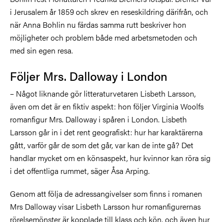
i Jerusalem år 1859 och skrev en reseskildring därifrån, och
när Anna Bohlin nu färdas samma rutt beskriver hon
möjligheter och problem både med arbetsmetoden och
med sin egen resa.
Följer Mrs. Dalloway i London
– Något liknande gör litteraturvetaren Lisbeth Larsson,
även om det är en fiktiv aspekt: hon följer Virginia Woolfs
romanfigur Mrs. Dalloway i spåren i London. Lisbeth
Larsson går in i det rent geografiskt: hur har karaktärerna
gått, varför går de som det går, var kan de inte gå? Det
handlar mycket om en könsaspekt, hur kvinnor kan röra sig
i det offentliga rummet, säger Åsa Arping.
Genom att följa de adressangivelser som finns i romanen
Mrs Dalloway visar Lisbeth Larsson hur romanfigurernas
rörelsemönster är kopplade till klass och kön, och även hur