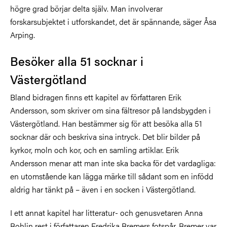
högre grad börjar delta själv. Man involverar
forskarsubjektet i utforskandet, det är spännande, säger Åsa
Arping.
Besöker alla 51 socknar i
Västergötland
Bland bidragen finns ett kapitel av författaren Erik
Andersson, som skriver om sina fältresor på landsbygden i
Västergötland. Han bestämmer sig för att besöka alla 51
socknar där och beskriva sina intryck. Det blir bilder på
kyrkor, moln och kor, och en samling artiklar. Erik
Andersson menar att man inte ska backa för det vardagliga:
en utomstående kan lägga märke till sådant som en infödd
aldrig har tänkt på – även i en socken i Västergötland.
I ett annat kapitel har litteratur- och genusvetaren Anna
Bohlin rest i författaren Fredrika Bremers fotspår. Bremer var