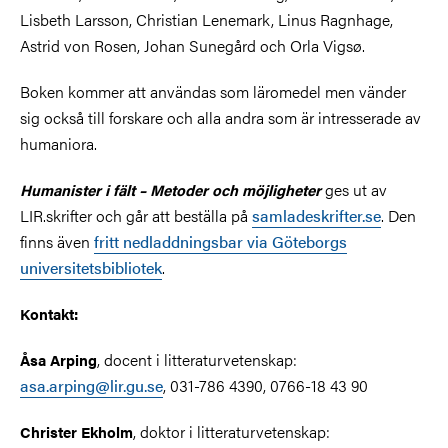
Lisbeth Larsson, Christian Lenemark, Linus Ragnhage,
Astrid von Rosen, Johan Sunegård och Orla Vigsø.
Boken kommer att användas som läromedel men vänder
sig också till forskare och alla andra som är intresserade av
humaniora.
ges ut av
Humanister i fält – Metoder och möjligheter
LIR.skrifter och går att beställa på
samladeskrifter.se
. Den
finns även
fritt nedladdningsbar via Göteborgs
universitetsbibliotek
.
Kontakt:
, docent i litteraturvetenskap:
Åsa Arping
asa.arping@lir.gu.se
, 031-786 4390, 0766-18 43 90
, doktor i litteraturvetenskap:
Christer Ekholm