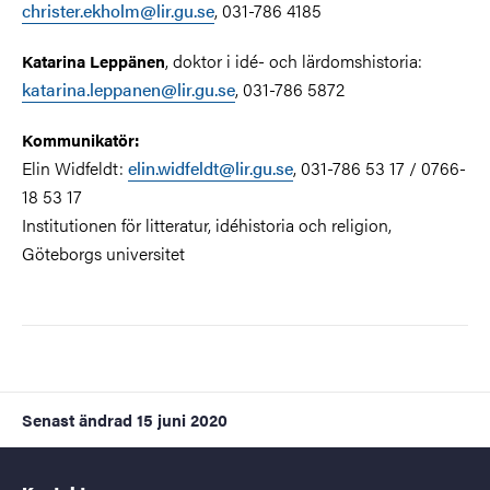
christer.ekholm@lir.gu.se
, 031-786 4185
, doktor i idé- och lärdomshistoria:
Katarina Leppänen
katarina.leppanen@lir.gu.se
, 031-786 5872
Kommunikatör:
Elin Widfeldt:
elin.widfeldt@lir.gu.se
, 031-786 53 17 / 0766-
18 53 17
Institutionen för litteratur, idéhistoria och religion,
Göteborgs universitet
Senast ändrad
15 juni 2020