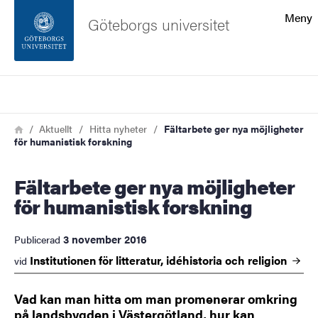
Sökfunktionen
Meny
Göteborgs universitet
Sidfoten
Sök
Kontakta universitetet
Länkstig
Hem
Aktuellt
Hitta nyheter
Fältarbete ger nya möjligheter
för humanistisk forskning
Om webbplatsen
Fältarbete ger nya möjligheter
för humanistisk forskning
3 november 2016
Publicerad
Institutionen för litteratur, idéhistoria och
religion
vid
Vad kan man hitta om man promenerar omkring
på landsbygden i Västergötland, hur kan