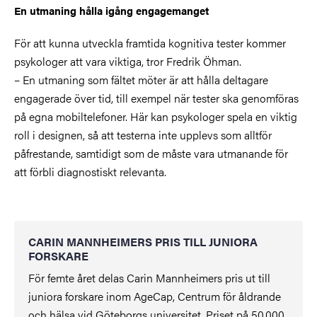
En utmaning hålla igång engagemanget
För att kunna utveckla framtida kognitiva tester kommer
psykologer att vara viktiga, tror Fredrik Öhman.
– En utmaning som fältet möter är att hålla deltagare
engagerade över tid, till exempel när tester ska genomföras
på egna mobiltelefoner. Här kan psykologer spela en viktig
roll i designen, så att testerna inte upplevs som alltför
påfrestande, samtidigt som de måste vara utmanande för
att förbli diagnostiskt relevanta.
CARIN MANNHEIMERS PRIS TILL JUNIORA
FORSKARE
För femte året delas Carin Mannheimers pris ut till
juniora forskare inom AgeCap, Centrum för åldrande
och hälsa vid Göteborgs universitet. Priset på 50.000