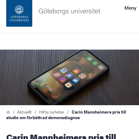
Sökfunktionen
Meny
Göteborgs universitet
Sidfoten
Sök
Kontakta universitetet
Bild
Om webbplatsen
Länkstig
Hem
Aktuellt
Hitta nyheter
Carin Mannheimers pris till
studie om förbättrad demensdiagnos
Carin Mannheimers pris till