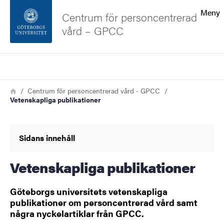
Sökfunktionen
Meny
Centrum för personcentrerad
vård – GPCC
Sidfoten
Sök
Kontakta universitetet
Länkstig
Hem
Centrum för personcentrerad vård - GPCC
Vetenskapliga publikationer
Om webbplatsen
Sidans innehåll
Vetenskapliga publikationer
Göteborgs universitets vetenskapliga
publikationer om personcentrerad vård samt
några nyckelartiklar från GPCC.