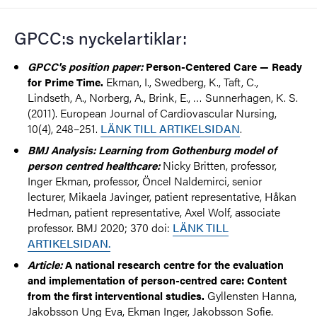
GPCC:s nyckelartiklar:
GPCC's position paper:
Person-Centered Care — Ready
Ekman, I., Swedberg, K., Taft, C.,
for Prime Time.
Lindseth, A., Norberg, A., Brink, E., … Sunnerhagen, K. S.
(2011). European Journal of Cardiovascular Nursing,
10(4), 248–251.
LÄNK TILL ARTIKELSIDAN
.
BMJ Analysis
: Learning from Gothenburg model of
Nicky Britten, professor
,
person centred healthcare:
Inger Ekman, professor
,
Öncel Naldemirci, senior
lecturer
,
Mikaela Javinger, patient representative
,
Håkan
Hedman, patient representative
,
Axel Wolf, associate
professor.
BMJ
2020
;
370
doi:
LÄNK TILL
ARTIKELSIDAN.
Article:
A national research centre for the evaluation
and implementation of person-centred care: Content
Gyllensten Hanna,
from the first interventional studies.
Jakobsson Ung Eva, Ekman Inger, Jakobsson Sofie.