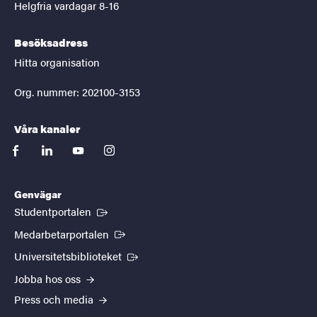
Helgfria vardagar 8-16
Besöksadress
Hitta organisation
Org. nummer: 202100-3153
Våra kanaler
facebook
linkedin
youtube
instagram
Genvägar
(Extern länk)
Studentportalen
(Extern länk)
Medarbetarportalen
(Extern länk)
Universitetsbiblioteket
Jobba hos oss
Press och media