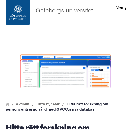
Sökfunktionen
Meny
Göteborgs universitet
Sidfoten
Sök
Kontakta universitetet
Bild
Om webbplatsen
Länkstig
Hem
Aktuellt
Hitta nyheter
Hitta rätt forskning om
personcentrerad vård med GPCC:s nya databas
Hitta rätt forskning om