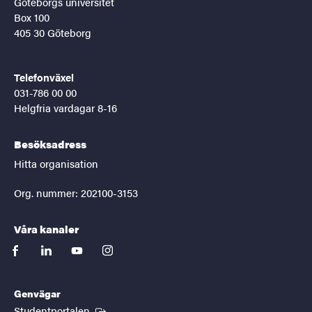
Göteborgs universitet
Box 100
405 30 Göteborg
Telefonväxel
031-786 00 00
Helgfria vardagar 8-16
Besöksadress
Hitta organisation
Org. nummer: 202100-3153
Våra kanaler
facebook
linkedin
youtube
instagram
Genvägar
(Extern länk)
Studentportalen