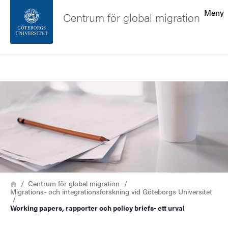
Sökfunktionen
Meny
Centrum för global migration
Sidfoten
Sök
Kontakta universitetet
Bild
Om webbplatsen
Länkstig
Hem
Centrum för global migration
Migrations- och integrationsforskning vid Göteborgs Universitet
Working papers, rapporter och policy briefs- ett urval