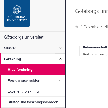
Sökfunktionen
Göteborgs univ
Sidfoten
Länkstig
Hem
Forskning
Hi
Kontakta universitetet
Göteborgs universitet
Sidans innehåll
Undermeny för Studera
Studera
Om webbplatsen
Kort beskrivning
Undermeny för Forskning
Forskning
Hitta forskning
Undermeny för Forskning
Forskningsområden
Excellent forskning
Strategiska forskningsområden