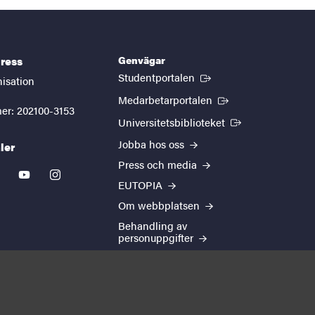
Genvägar
ress
(Extern länk)
Studentportalen
nisation
(Extern länk)
Medarbetarportalen
er: 202100-3153
(Extern länk)
Universitetsbiblioteket
Jobba hos oss
ler
Press och media
kedin
youtube
instagram
EUTOPIA
Om webbplatsen
Behandling av
personuppgifter
Cookie-inställningar
Tillgänglighetsredogörelse