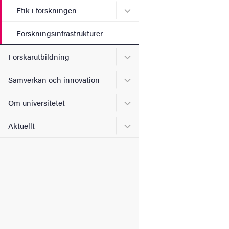
Undermeny för Etik i forsk
Etik i forskningen
Forskningsinfrastrukturer
Undermeny för Forskarutbi
Forskarutbildning
Undermeny för Samverkan 
Samverkan och innovation
Undermeny för Om universi
Om universitetet
Undermeny för Aktuellt
Aktuellt