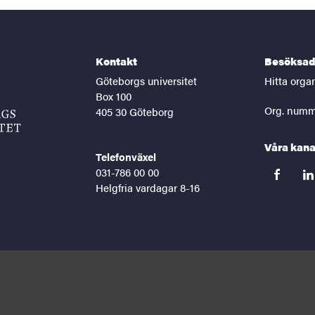
Kontakt
Besöksad
Göteborgs universitet
Hitta orga
Box 100
Org. numm
405 30 Göteborg
Våra kana
Telefonväxel
031-786 00 00
facebook
lin
Helgfria vardagar 8-16