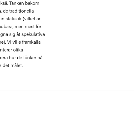
också. Tanken bakom
, de traditionella
 statistik (vilket är
dbara, men mest för
ägna sig åt spekulativa
). Vi ville framkalla
nterar olika
strera hur de tänker på
a det målet.