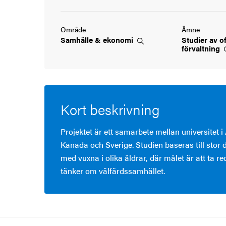
ningen
Område
Ämne
Samhälle &
ekonomi
Studier av of
förvaltning
ldning
och innovation
tetet
Kort beskrivning
Projektet är ett samarbete mellan universitet i 
Kanada och Sverige. Studien baseras till stor d
med vuxna i olika åldrar, där målet är att ta r
tänker om välfärdssamhället.