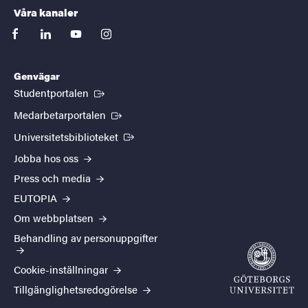
Våra kanaler
facebook
linkedin
youtube
instagram
Genvägar
(Extern länk)
Studentportalen
(Extern länk)
Medarbetarportalen
(Extern länk)
Universitetsbiblioteket
Jobba hos oss
Press och media
EUTOPIA
Om webbplatsen
Behandling av personuppgifter
Cookie-inställningar
Tillgänglighetsredogörelse