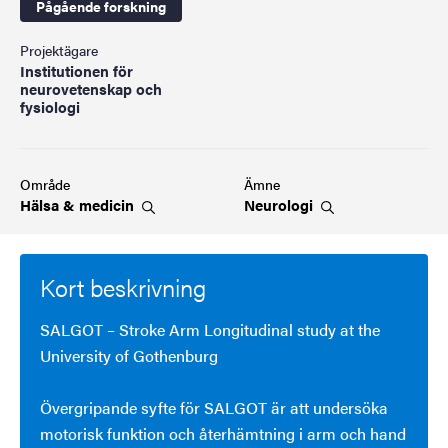
Pågående forskning
Projektägare
Institutionen för
neurovetenskap och
fysiologi
Område
Ämne
Hälsa &
medicin
Neurologi
Kort beskrivning
SALGOT – Stroke Arm Longitudinal study at the
University of Gothenburg
Övergripande syfte för SALGOT är att undersöka
motorisk funktion och återhämtning i arm och hand