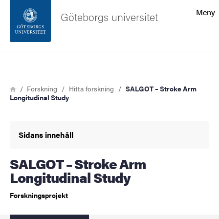
Sökfunktionen
Meny
Göteborgs universitet
Sidfoten
Sök
Kontakta universitetet
Länkstig
Hem
Forskning
Hitta forskning
SALGOT – Stroke Arm
Longitudinal Study
Om webbplatsen
Sidans innehåll
SALGOT – Stroke Arm
Longitudinal Study
Forskningsprojekt