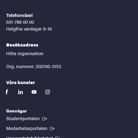
Telefonväxel
031-786 00 00
Helgfria vardagar 8-16
Besöksadress
Hitta organisation
Org. nummer: 202100-3153
Våra kanaler
facebook
linkedin
youtube
instagram
Genvägar
(Extern länk)
Studentportalen
(Extern länk)
Medarbetarportalen
(Extern länk)
Universitetsbiblioteket