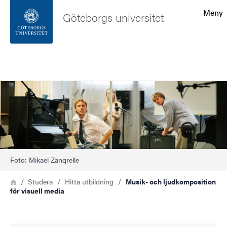
Sökfunktionen
Meny
Göteborgs universitet
Sidfoten
Sök
Kontakta universitetet
Bild
Om webbplatsen
Foto: Mikael Zanqrelle
Länkstig
Hem
Studera
Hitta utbildning
Musik- och ljudkomposition
för visuell media