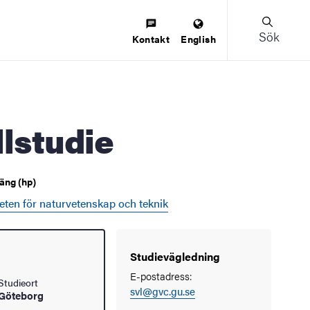
Sök
Kontakt
English
allstudie
äng (hp)
eten för naturvetenskap och teknik
Studievägledning
E-postadress:
Studieort
svl@gvc.gu.se
Göteborg