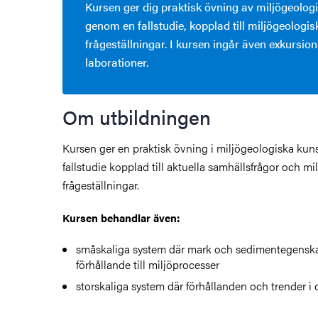
Kursen ger dig praktisk övning av miljögeolo
genom en fallstudie, kopplad till miljögeologis
frågeställningar. I kursen ingår även exkursio
laborationer.
Om utbildningen
Kursen ger en praktisk övning i miljögeologiska ku
fallstudie kopplad till aktuella samhällsfrågor och m
frågeställningar.
Kursen behandlar även:
småskaliga system där mark och sedimentegenskap
förhållande till miljöprocesser
storskaliga system där förhållanden och trender i o