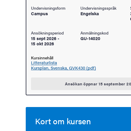
Undervisningsform
Undervisningsspråk
åden
Campus
Engelska
ehörighet och antagning
Ansökningsperiod
Anmälningskod
15 sept 2026
-
GU-14020
tudent
15 okt 2026
rna
Kursinnehåll
Litteraturlista
Kursplan, Svenska, GVK430 (pdf)
ldning
Ansökan öppnar 15 september 2
och innovation
tetet
Kort om kursen