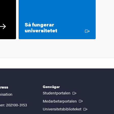
Så fungerar
Extern länk
universitetet
Genvägar
ress
(Extern länk)
Studentportalen
nisation
(Extern länk)
Medarbetarportalen
er: 202100-3153
(Extern länk)
Universitetsbiblioteket