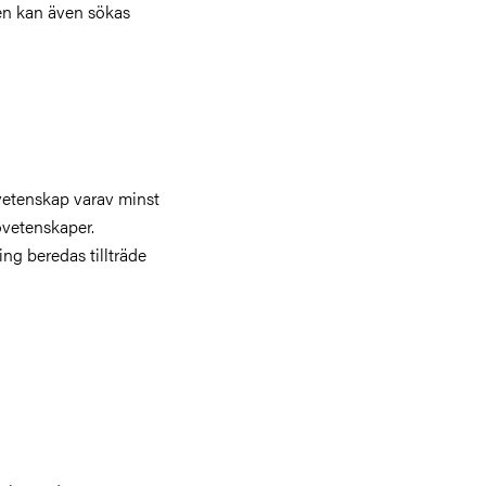
en kan även sökas
vetenskap varav minst
vetenskaper.
ng beredas tillträde