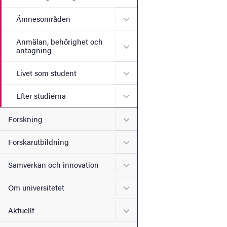
Undermeny för Ämnesomr
Ämnesområden
Anmälan, behörighet och
Undermeny för Anmälan, b
antagning
Undermeny för Livet som s
Livet som student
Undermeny för Efter studie
Efter studierna
Undermeny för Forskning
Forskning
Undermeny för Forskarutbi
Forskarutbildning
Undermeny för Samverkan 
Samverkan och innovation
Undermeny för Om universi
Om universitetet
Undermeny för Aktuellt
Aktuellt