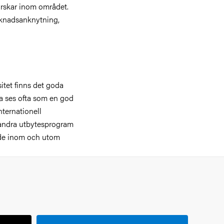
orskar inom området.
rknadsanknytning,
tet finns det goda
ta ses ofta som en god
ternationell
 andra utbytesprogram
åde inom och utom