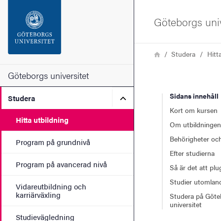
Sökfunktionen
Göteborgs univ
Sidfoten
Länkstig
Hem
Studera
Hitt
Kontakta universitetet
Göteborgs universitet
Sidans innehåll
Undermeny för Studera
Studera
Om webbplatsen
Kort om kursen
Hitta utbildning
Om utbildningen
Behörigheter och
Program på grundnivå
Efter studierna
Program på avancerad nivå
Så är det att pl
Studier utomlan
Vidareutbildning och
karriärväxling
Studera på Göte
universitet
Studievägledning