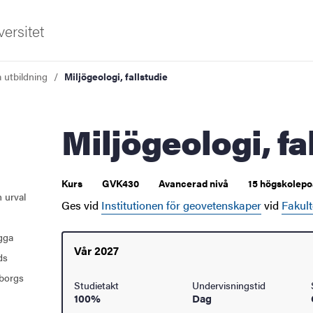
ersitet
a utbildning
Miljögeologi, fallstudie
Miljögeologi, f
Kurs
GVK430
Avancerad nivå
15 högskolepo
 urval
Ges vid
Institutionen för geovetenskaper
vid
Fakult
ugga
Vår 2027
ds
borgs
Studietakt
Undervisningstid
100%
Dag