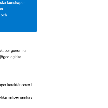
giska kunskaper
ka
n och
nskaper genom en
iljögeologiska
er karaktäriseras i
lika miljöer jämförs