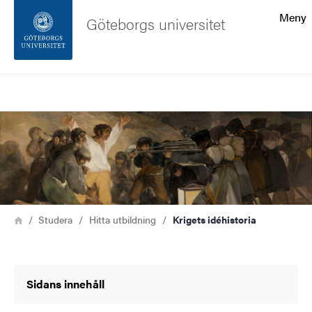
Sökfunktionen
Meny
Göteborgs universitet
Sidfoten
Sök
Kontakta universitetet
Bild
Om webbplatsen
Länkstig
Hem
Studera
Hitta utbildning
Krigets idéhistoria
Sidans innehåll