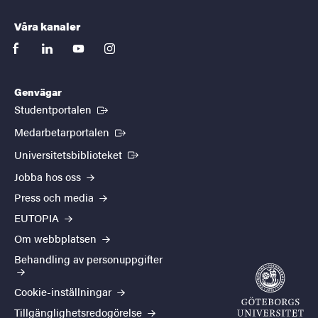
Våra kanaler
facebook
linkedin
youtube
instagram
Genvägar
(Extern länk)
Studentportalen
(Extern länk)
Medarbetarportalen
(Extern länk)
Universitetsbiblioteket
Jobba hos oss
Press och media
EUTOPIA
Om webbplatsen
Behandling av personuppgifter
Cookie-inställningar
Tillgänglighetsredogörelse