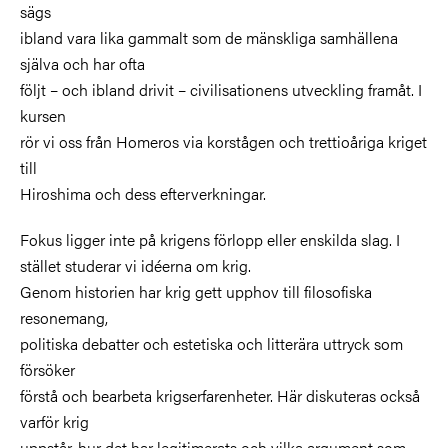
sägs
ibland vara lika gammalt som de mänskliga samhällena
själva och har ofta
följt – och ibland drivit – civilisationens utveckling framåt. I
kursen
rör vi oss från Homeros via korstågen och trettioåriga kriget
till
Hiroshima och dess efterverkningar.
Fokus ligger inte på krigens förlopp eller enskilda slag. I
stället studerar vi idéerna om krig.
Genom historien har krig gett upphov till filosofiska
resonemang,
politiska debatter och estetiska och litterära uttryck som
försöker
förstå och bearbeta krigserfarenheter. Här diskuteras också
varför krig
uppstår, hur det har legitimerats och vilka argument som