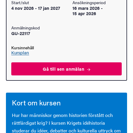
Start/slut
Ansökningsperiod
4 nov 2026
-
17 jan 2027
16 mars 2026
-
15 apr 2026
Anmälningskod
GU-22117
Kursinnehåll
Kursplan
Gå till sen
anmälan
Kort om kursen
Hur har människor genom historien förstått och
rättfärdigat krig? I kursen Krigets idéhistoria
studerar du idéer, debatter och kulturella uttryck om