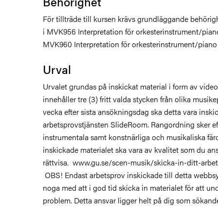
Behörighet
För tillträde till kursen krävs grundläggande behöri
i MVK956 Interpretation för orkesterinstrument/piano
MVK960 Interpretation för orkesterinstrument/piano 
Urval
Urvalet grundas på inskickat material i form av vid
innehåller tre (3) fritt valda stycken från olika musik
vecka efter sista ansökningsdag ska detta vara inskic
arbetsprovstjänsten SlideRoom. Rangordning sker e
instrumentala samt konstnärliga och musikaliska färd
inskickade materialet ska vara av kvalitet som du ans
rättvisa. www.gu.se/scen-musik/skicka-in-ditt-arbe
OBS! Endast arbetsprov inskickade till detta webbs
noga med att i god tid skicka in materialet för att un
problem. Detta ansvar ligger helt på dig som sökand