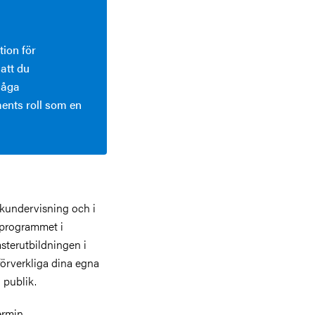
tion för
att du
måga
ments roll som en
ikundervisning och i
rprogrammet i
asterutbildningen i
 förverkliga dina egna
 publik.
ermin.