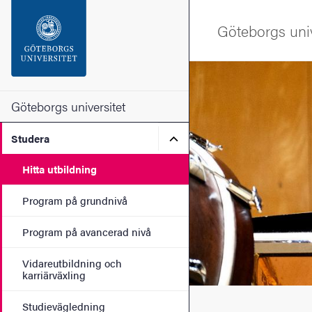
Sökfunktionen
Göteborgs univ
Sidfoten
Bild
Kontakta universitetet
Göteborgs universitet
Undermeny för Studera
Studera
Om webbplatsen
Hitta utbildning
Program på grundnivå
Program på avancerad nivå
Vidareutbildning och
karriärväxling
Studievägledning