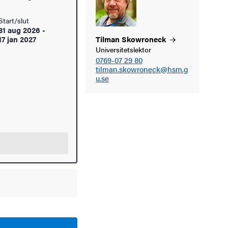
Start/slut
31 aug 2026
-
17 jan 2027
Tilman
Skowroneck
Universitetslektor
0769-07 29 80
tilman.skowroneck@hsm.g
u.se