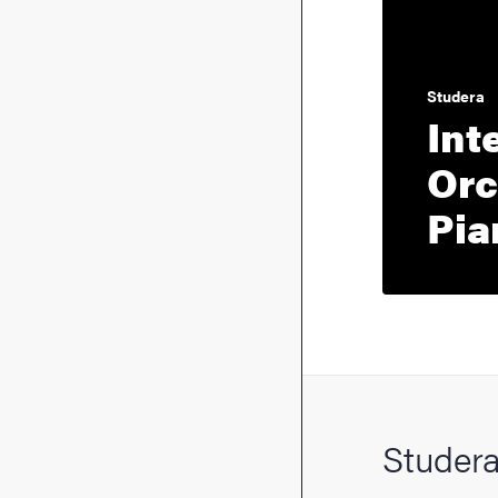
Studera
Int
Orc
Pia
Studera