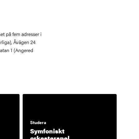
t på fem adresser i
liga), Åvägen 24
atan 1 (Angered
Studera
Symfoniskt
orkesterspel,