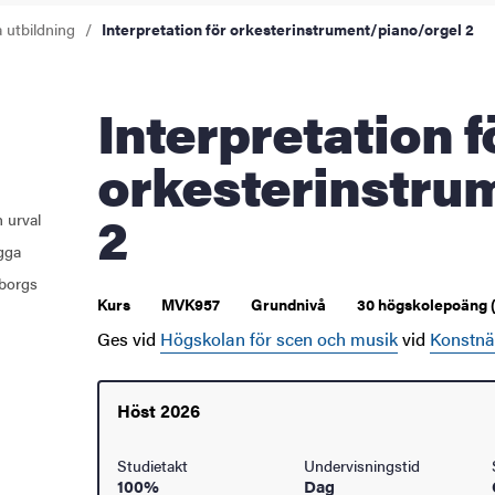
a utbildning
Interpretation för orkesterinstrument/piano/orgel 2
åden
ehörighet och antagning
Interpretation för
tudent
orkesterinstru
rna
2
 urval
ugga
borgs
Kurs
MVK957
Grundnivå
30 högskolepoäng 
ldning
Ges vid
Högskolan för scen och musik
vid
Konstnär
och innovation
tetet
Höst 2026
Studietakt
Undervisningstid
100%
Dag