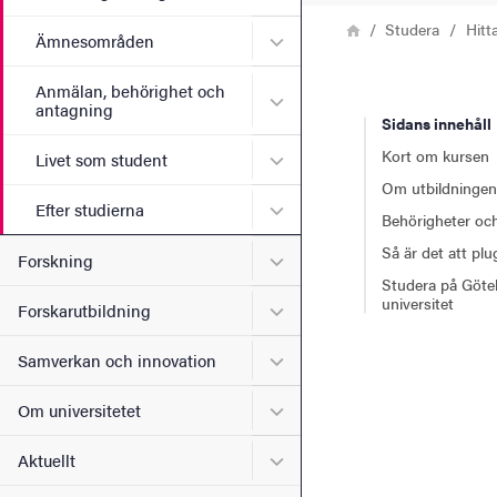
Länkstig
Hem
Studera
Hitt
Undermeny för Ämnesomr
Ämnesområden
Anmälan, behörighet och
Undermeny för Anmälan, b
antagning
Sidans innehåll
Kort om kursen
Undermeny för Livet som s
Livet som student
Om utbildningen
Undermeny för Efter studie
Efter studierna
Behörigheter och
Så är det att pl
Undermeny för Forskning
Forskning
Studera på Göte
universitet
Undermeny för Forskarutbi
Forskarutbildning
Undermeny för Samverkan 
Samverkan och innovation
Undermeny för Om universi
Om universitetet
Undermeny för Aktuellt
Aktuellt