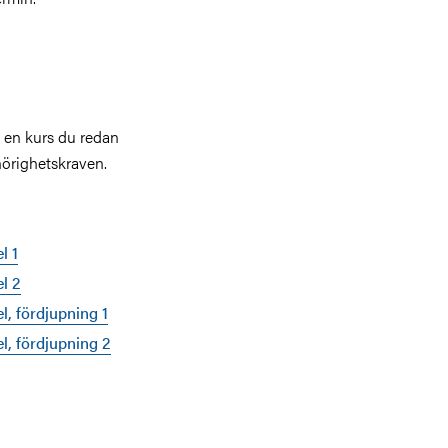
 en kurs du redan
ehörighetskraven.
l 1
l 2
l, fördjupning 1
l, fördjupning 2