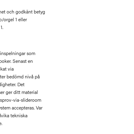
ghet och godkänt betyg
/orgel 1 eller
1.
eoinspelningar som
epoker. Senast en
kat via
fter bedömd nivå på
igheter. Det
er ger ditt material
tsprov-via-slideroom
ystem accepteras. Var
dvika tekniska
e.