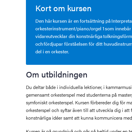
Kort om kursen
Den här kursen är en fortsättning på Interpreta
orkesterinstrument/piano/orgel 1 som innebär 
vidareutvecklar din konstnärliga tolkningsför
och fördjupar förståelsen för ditt huvudinstru
del i en orkester.
Om utbildningen
Du deltar både i individuella lektioner, i kammarmus
gemensamt orkesterspel med studenterna på maste
symfoniskt orkesterspel. Kursen förbereder dig för m
orkesterspel och syftar även till att utveckla dig i att
konstnärliga idéer samt att kunna kommunicera med
Kursen är på grundnivå och går på heltid under en t