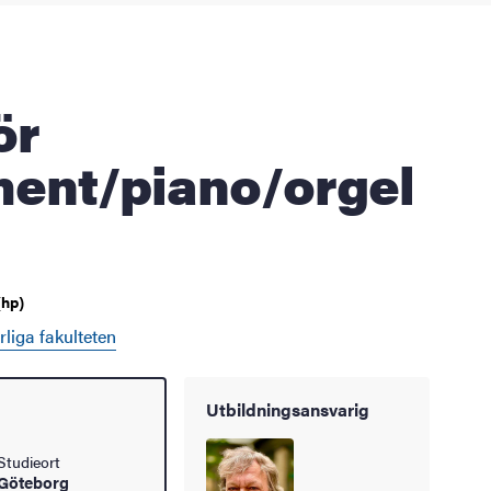
ment/piano/orgel
(hp)
liga fakulteten
Utbildningsansvarig
Studieort
Göteborg