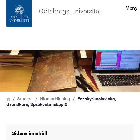
Sökfunktionen
Meny
Göteborgs universitet
Sidfoten
Sök
Kontakta universitetet
Bild
Om webbplatsen
Länkstig
Hem
Studera
Hitta utbildning
Fornkyrkoslaviska,
Grundkurs, Språkvetenskap 2
Sidans innehåll