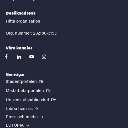
Besöksadress
Hitta organisation
Org. nummer: 202100-3153
Våra kanaler
facebook
linkedin
youtube
instagram
Genvägar
(Extern länk)
Studentportalen
(Extern länk)
Medarbetarportalen
(Extern länk)
Universitetsbiblioteket
Jobba hos oss
Press och media
EUTOPIA