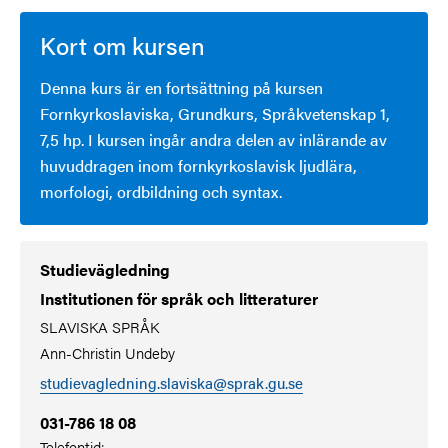
Kort om kursen
Denna kurs är en fortsättning på kursen
Fornkyrkoslaviska, Grundkurs, Språkvetenskap 1,
7,5 hp. I kursen ingår andra delen av inlärande av
huvuddragen inom fornkyrkoslavisk ljudlära,
morfologi, ordbildning och syntax.
Studievägledning
Institutionen för språk och litteraturer
SLAVISKA SPRÅK
Ann-Christin Undeby
studievagledning.slaviska@sprak.gu.se
031-786 18 08
Telefontid: