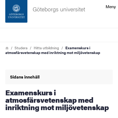
Sökfunktionen
Meny
Göteborgs universitet
Sidfoten
Sök
Kontakta universitetet
Länkstig
Hem
Studera
Hitta utbildning
Examenskurs i
atmosfärsvetenskap med inriktning mot miljövetenskap
Om webbplatsen
Sidans innehåll
Examenskurs i
atmosfärsvetenskap med
inriktning mot miljövetenskap