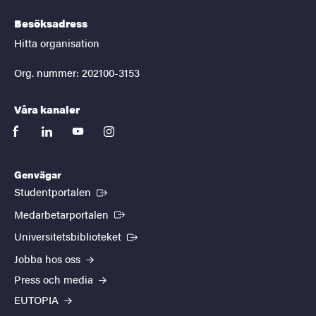
Besöksadress
Hitta organisation
Org. nummer: 202100-3153
Våra kanaler
facebook
linkedin
youtube
instagram
Genvägar
(Extern länk)
Studentportalen
(Extern länk)
Medarbetarportalen
(Extern länk)
Universitetsbiblioteket
Jobba hos oss
Press och media
EUTOPIA