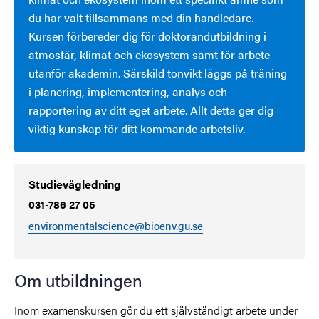
du har valt tillsammans med din handledare.
Kursen förbereder dig för doktorandutbildning i
atmosfär, klimat och ekosystem samt för arbete
utanför akademin. Särskild tonvikt läggs på träning
i planering, implementering, analys och
rapportering av ditt eget arbete. Allt detta ger dig
viktig kunskap för ditt kommande arbetsliv.
Studievägledning
031-786 27 05
environmentalscience@bioenv.gu.se
Om utbildningen
Inom examenskursen gör du ett självständigt arbete under