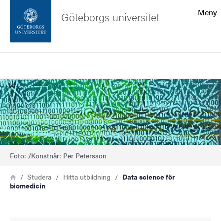
Sökfunktionen
Meny
Göteborgs universitet
Sidfoten
Sök
Kontakta universitetet
Bild
Om webbplatsen
Foto: /Konstnär: Per Petersson
Länkstig
Hem
Studera
Hitta utbildning
Data science för
biomedicin