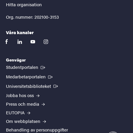
Hitta organisation
Org. nummer: 202100-3153
Våra kanaler
facebook
linkedin
youtube
instagram
Genvägar
(Extern länk)
Studentportalen
(Extern länk)
Medarbetarportalen
(Extern länk)
Universitetsbiblioteket
Jobba hos oss
Press och media
EUTOPIA
Om webbplatsen
Behandling av personuppgifter