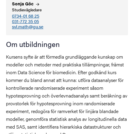
Sonja
Göc
Studievägledare
0734-01 68 25
031-772 35 05
svl.math@gu.se
Om utbildningen
Kursens syfte är att förmedla grundläggande kunskap om
modeller och metoder med praktiska tillämpningar, främst
inom Data Science för biomedicin. Efter godkänd kurs
kommer du bland annat att kunna: utföra dataanalyser för
kontrollerade randomiserade experiment såsom
hypotesprovning och överlevnadsanalys samt beräkning av
provstorlek för hypotesprovning inom randomiserade
experiment, redogöra för ramverket för linjära blandade
modeller, genomföra statistisk analys av longitudinella data
med SAS, samt identifiera hierarkiska datastrukturer och