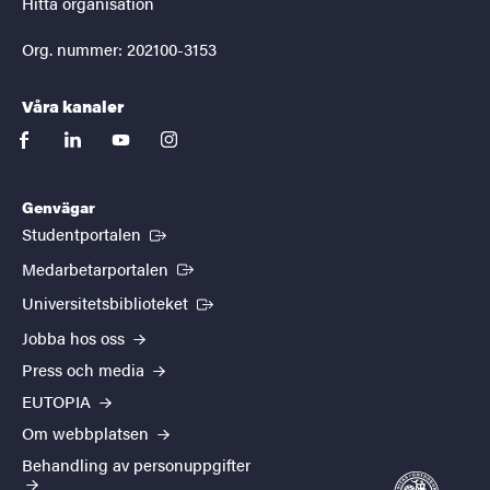
Hitta organisation
Org. nummer: 202100-3153
Våra kanaler
facebook
linkedin
youtube
instagram
Genvägar
(Extern länk)
Studentportalen
(Extern länk)
Medarbetarportalen
(Extern länk)
Universitetsbiblioteket
Jobba hos oss
Press och media
EUTOPIA
Om webbplatsen
Behandling av personuppgifter