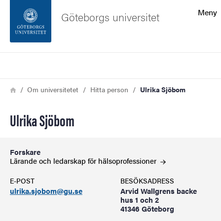
Sökfunktionen
Meny
Göteborgs universitet
Sidfoten
Sök
Kontakta universitetet
Länkstig
Hem
Om universitetet
Hitta person
Ulrika Sjöbom
Om webbplatsen
Ulrika Sjöbom
Forskare
Lärande och ledarskap för
hälsoprofessioner
E-POST
BESÖKSADRESS
ulrika.sjobom@gu.se
Arvid Wallgrens backe
hus 1 och 2
41346 Göteborg