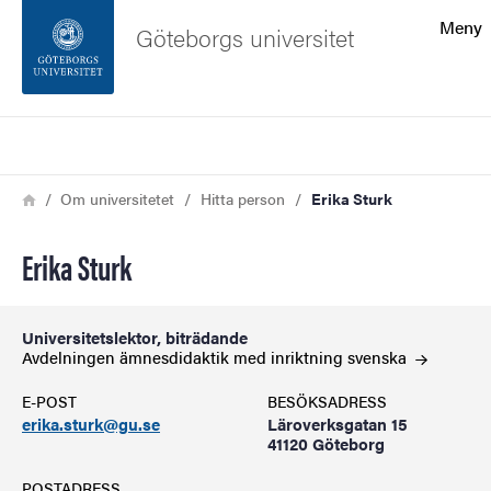
Sökfunktionen
Meny
Göteborgs universitet
Sidfoten
Sök
Kontakta universitetet
Länkstig
Hem
Om universitetet
Hitta person
Erika Sturk
Om webbplatsen
Erika Sturk
Universitetslektor, biträdande
Avdelningen ämnesdidaktik med inriktning
svenska
E-POST
BESÖKSADRESS
erika.sturk@gu.se
Läroverksgatan 15
41120 Göteborg
POSTADRESS