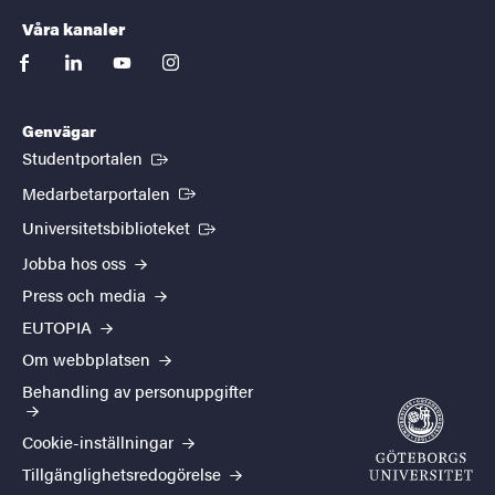
Våra kanaler
facebook
linkedin
youtube
instagram
Genvägar
(Extern länk)
Studentportalen
(Extern länk)
Medarbetarportalen
(Extern länk)
Universitetsbiblioteket
Jobba hos oss
Press och media
EUTOPIA
Om webbplatsen
Behandling av personuppgifter
Cookie-inställningar
Tillgänglighetsredogörelse