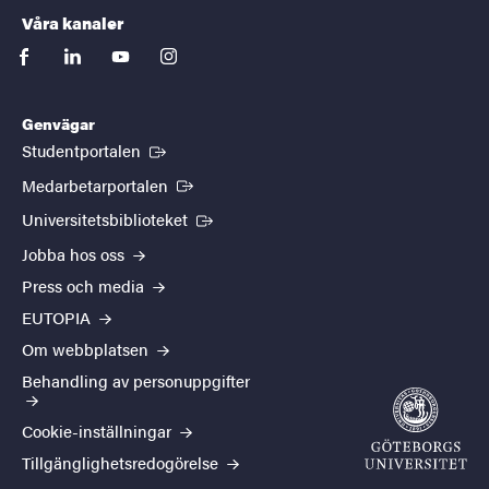
Våra kanaler
facebook
linkedin
youtube
instagram
Genvägar
(Extern länk)
Studentportalen
(Extern länk)
Medarbetarportalen
(Extern länk)
Universitetsbiblioteket
Jobba hos oss
Press och media
EUTOPIA
Om webbplatsen
Behandling av personuppgifter
Cookie-inställningar
Tillgänglighetsredogörelse