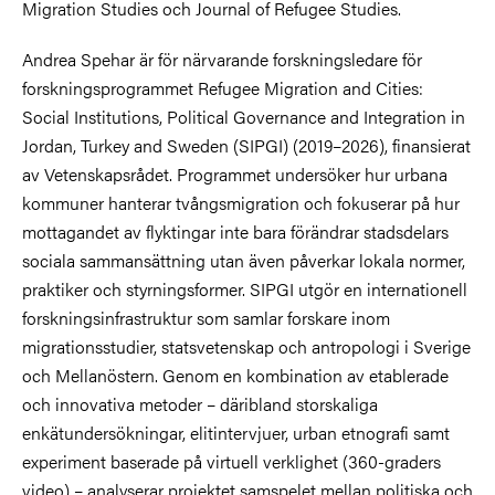
Migration Studies och Journal of Refugee Studies.
Andrea Spehar är för närvarande forskningsledare för
forskningsprogrammet Refugee Migration and Cities:
Social Institutions, Political Governance and Integration in
Jordan, Turkey and Sweden (SIPGI) (2019–2026), finansierat
av Vetenskapsrådet. Programmet undersöker hur urbana
kommuner hanterar tvångsmigration och fokuserar på hur
mottagandet av flyktingar inte bara förändrar stadsdelars
sociala sammansättning utan även påverkar lokala normer,
praktiker och styrningsformer. SIPGI utgör en internationell
forskningsinfrastruktur som samlar forskare inom
migrationsstudier, statsvetenskap och antropologi i Sverige
och Mellanöstern. Genom en kombination av etablerade
och innovativa metoder – däribland storskaliga
enkätundersökningar, elitintervjuer, urban etnografi samt
experiment baserade på virtuell verklighet (360-graders
video) – analyserar projektet samspelet mellan politiska och