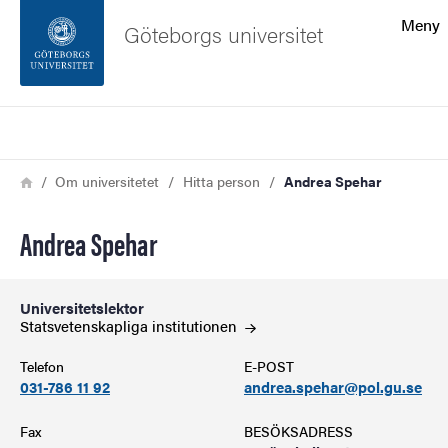
Sökfunktionen
Meny
Göteborgs universitet
Sidfoten
Sök
Kontakta universitetet
Länkstig
Hem
Om universitetet
Hitta person
Andrea Spehar
Om webbplatsen
Andrea Spehar
Universitetslektor
Statsvetenskapliga
institutionen
Telefon
E-POST
031-786 11 92
andrea.spehar@pol.gu.se
Fax
BESÖKSADRESS