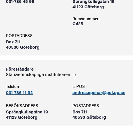
031-786 45 99
Sprängkullsgatan 19
41123 Göteborg
Rumsnummer
C425
POSTADRESS
Box 711
40530 Göteborg
Föreståndare
Statsvetenskapliga
institutionen
Telefon
E-POST
031-786 11 92
andrea.spehar@pol.gu.se
BESÖKSADRESS
POSTADRESS
Sprängkullsgatan 19
Box 711
41123 Göteborg
40530 Göteborg