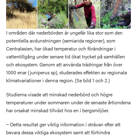
I områden där nederbörden är ungefär lika stor som den
potentiella avdunstningen (semiarida regioner), som
Centralasien, har ökad temperatur och förändringar i
vattentillgång under senare tid ökat trycket på samhällen
och ekosystem. Genom att använda trädringar från över
1000 enar (juniperus sp), studerades effekten av regionala
klimatvariationer i denna region. (Se bild 1 och 2.)
Studierna visade att minskad nederbörd och högre
temperaturer under sommaren under de senaste årtiondena
har orsakat minskad tillväxt hos en i bergsmiljöer.
− Detta resultat ger viktig information i strävan efter att
bevara dessa viktiga ekosystem samt att förhindra