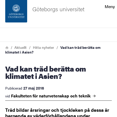
Sökfunktionen
Meny
Göteborgs universitet
Sidfoten
Sök
Kontakta universitetet
Länkstig
Hem
Aktuellt
Hitta nyheter
Vad kan träd berätta om
klimatet i Asien?
Om webbplatsen
Vad kan träd berätta om
klimatet i Asien?
27 maj 2016
Publicerad
Fakulteten för naturvetenskap och
teknik
vid
Träd bildar årsringar och tjockleken på dessa är
beroende av väderförhållandena under