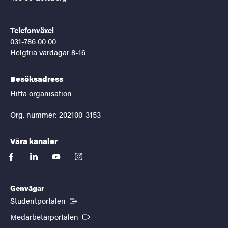
Telefonväxel
031-786 00 00
Helgfria vardagar 8-16
Besöksadress
Hitta organisation
Org. nummer: 202100-3153
Våra kanaler
facebook
linkedin
youtube
instagram
Genvägar
(Extern länk)
Studentportalen
(Extern länk)
Medarbetarportalen