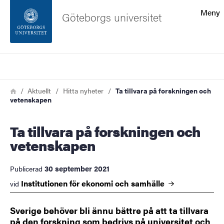
Sökfunktionen
Meny
Göteborgs universitet
Sidfoten
Sök
Kontakta universitetet
Länkstig
Hem
Aktuellt
Hitta nyheter
Ta tillvara på forskningen och
vetenskapen
Om webbplatsen
Ta tillvara på forskningen och
vetenskapen
30 september 2021
Publicerad
Institutionen för ekonomi och
samhälle
vid
Sverige behöver bli ännu bättre på att ta tillvara
på den forskning som bedrivs på universitet och