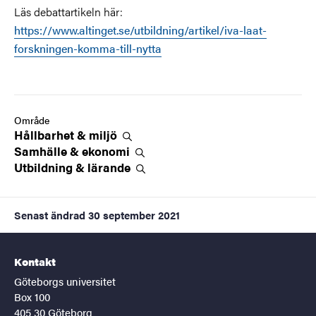
Läs debattartikeln här:
https://www.altinget.se/utbildning/artikel/iva-laat-
forskningen-komma-till-nytta
Område
Hållbarhet &
miljö
Samhälle &
ekonomi
Utbildning &
lärande
Senast ändrad
30 september 2021
Kontakt
Göteborgs universitet
Box 100
405 30 Göteborg