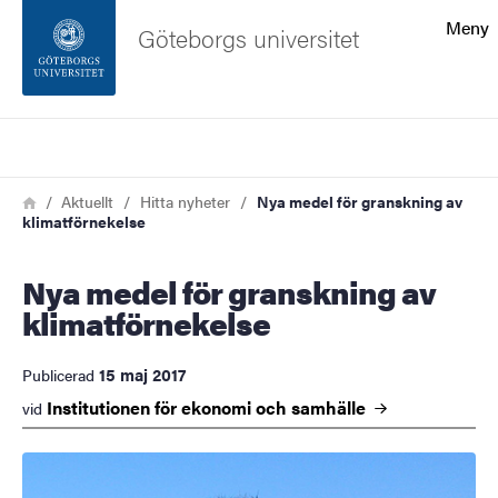
Sökfunktionen
Meny
Göteborgs universitet
Sidfoten
Sök
Kontakta universitetet
Länkstig
Hem
Aktuellt
Hitta nyheter
Nya medel för granskning av
klimatförnekelse
Om webbplatsen
Nya medel för granskning av
klimatförnekelse
15 maj 2017
Publicerad
Institutionen för ekonomi och
samhälle
vid