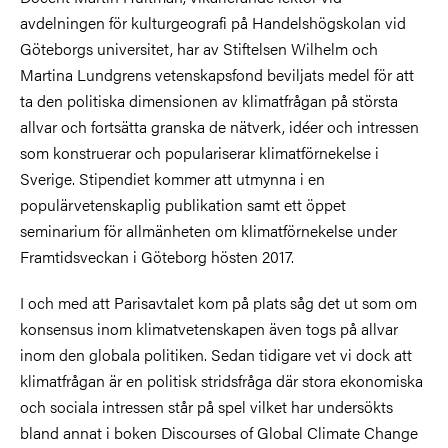
avdelningen för kulturgeografi på Handelshögskolan vid
Göteborgs universitet, har av Stiftelsen Wilhelm och
Martina Lundgrens vetenskapsfond beviljats medel för att
ta den politiska dimensionen av klimatfrågan på största
allvar och fortsätta granska de nätverk, idéer och intressen
som konstruerar och populariserar klimatförnekelse i
Sverige. Stipendiet kommer att utmynna i en
populärvetenskaplig publikation samt ett öppet
seminarium för allmänheten om klimatförnekelse under
Framtidsveckan i Göteborg hösten 2017.
I och med att Parisavtalet kom på plats såg det ut som om
konsensus inom klimatvetenskapen även togs på allvar
inom den globala politiken. Sedan tidigare vet vi dock att
klimatfrågan är en politisk stridsfråga där stora ekonomiska
och sociala intressen står på spel vilket har undersökts
bland annat i boken Discourses of Global Climate Change