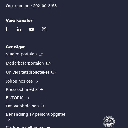
Org. nummer: 202100-3153
Våra kanaler
facebook
linkedin
youtube
instagram
Genvägar
(Extern länk)
Studentportalen
(Extern länk)
Medarbetarportalen
(Extern länk)
Universitetsbiblioteket
Jobba hos oss
Press och media
EUTOPIA
Om webbplatsen
Behandling av personuppgifter
Cookie-inställningar