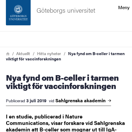
Sökfunktionen
Meny
Göteborgs universitet
Sidfoten
Sök
Kontakta universitetet
Länkstig
Hem
Aktuellt
Hitta nyheter
Nya fynd om B-celler i tarmen
viktigt för vaccinforskningen
Om webbplatsen
Nya fynd om B-celler i tarmen
viktigt för vaccinforskningen
Sahlgrenska
akademin
3 juli 2019
Publicerad
vid
I en studie, publicerad i Nature
Communications, visar forskare vid Sahlgrenska
akademin att B-celler som mognar ut till IgA-