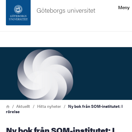
Sökfunktionen
Meny
Göteborgs universitet
Sidfoten
Sök
Kontakta universitetet
Bild
Om webbplatsen
Länkstig
Hem
Aktuellt
Hitta nyheter
Ny bok från SOM-institutet: I
rörelse
Ny bok från SOM-institutet: I