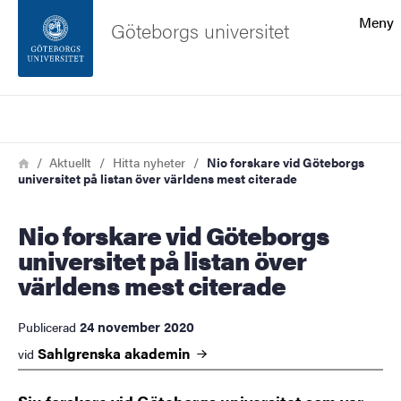
Sökfunktionen
Meny
Göteborgs universitet
Sidfoten
Sök
Kontakta universitetet
Länkstig
Hem
Aktuellt
Hitta nyheter
Nio forskare vid Göteborgs
universitet på listan över världens mest citerade
Om webbplatsen
Nio forskare vid Göteborgs
universitet på listan över
världens mest citerade
24 november 2020
Publicerad
Sahlgrenska
akademin
vid