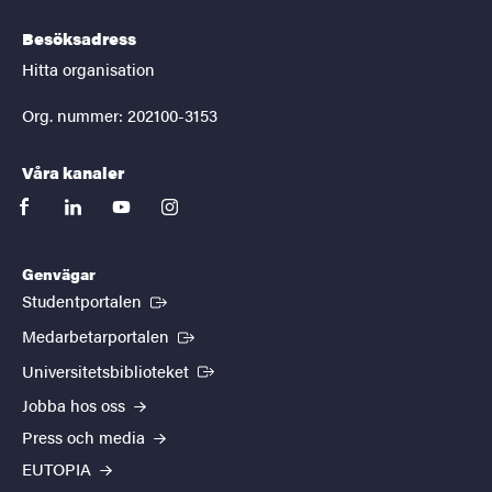
Besöksadress
Hitta organisation
Org. nummer: 202100-3153
Våra kanaler
facebook
linkedin
youtube
instagram
Genvägar
(Extern länk)
Studentportalen
(Extern länk)
Medarbetarportalen
(Extern länk)
Universitetsbiblioteket
Jobba hos oss
Press och media
EUTOPIA