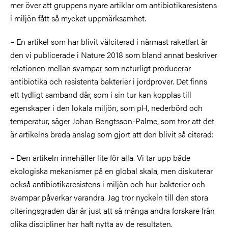
mer över att gruppens nyare artiklar om antibiotikaresistens
i miljön fått så mycket uppmärksamhet.
– En artikel som har blivit välciterad i närmast raketfart är
den vi publicerade i Nature 2018 som bland annat beskriver
relationen mellan svampar som naturligt producerar
antibiotika och resistenta bakterier i jordprover. Det finns
ett tydligt samband där, som i sin tur kan kopplas till
egenskaper i den lokala miljön, som pH, nederbörd och
temperatur, säger Johan Bengtsson-Palme, som tror att det
är artikelns breda anslag som gjort att den blivit så citerad:
– Den artikeln innehåller lite för alla. Vi tar upp både
ekologiska mekanismer på en global skala, men diskuterar
också antibiotikaresistens i miljön och hur bakterier och
svampar påverkar varandra. Jag tror nyckeln till den stora
citeringsgraden där är just att så många andra forskare från
olika discipliner har haft nytta av de resultaten.