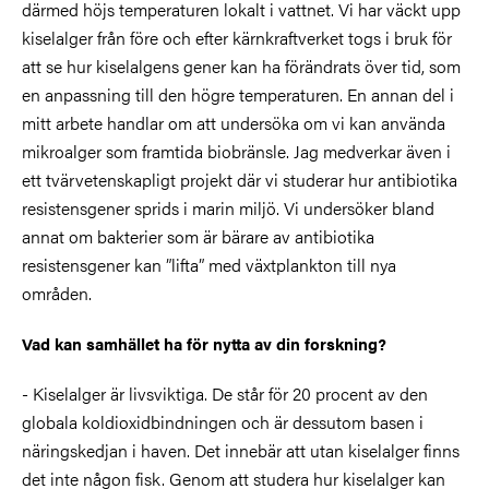
därmed höjs temperaturen lokalt i vattnet. Vi har väckt upp
kiselalger från före och efter kärnkraftverket togs i bruk för
att se hur kiselalgens gener kan ha förändrats över tid, som
en anpassning till den högre temperaturen. En annan del i
mitt arbete handlar om att undersöka om vi kan använda
mikroalger som framtida biobränsle. Jag medverkar även i
ett tvärvetenskapligt projekt där vi studerar hur antibiotika
resistensgener sprids i marin miljö. Vi undersöker bland
annat om bakterier som är bärare av antibiotika
resistensgener kan ”lifta” med växtplankton till nya
områden.
Vad kan samhället ha för nytta av din forskning?
- Kiselalger är livsviktiga. De står för 20 procent av den
globala koldioxidbindningen och är dessutom basen i
näringskedjan i haven. Det innebär att utan kiselalger finns
det inte någon fisk. Genom att studera hur kiselalger kan