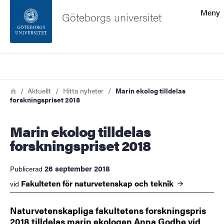
Sökfunktionen
Meny
Göteborgs universitet
Sidfoten
Sök
Kontakta universitetet
Länkstig
Hem
Aktuellt
Hitta nyheter
Marin ekolog tilldelas
forskningspriset 2018
Om webbplatsen
Marin ekolog tilldelas
forskningspriset 2018
26 september 2018
Publicerad
Fakulteten för naturvetenskap och
teknik
vid
Naturvetenskapliga fakultetens forskningspris
2018 tilldelas marin ekologen Anna Godhe vid