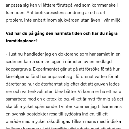
anpassa sig kan vi lättare förutspå vad som kommer ske i
framtiden. Antibiotikaresistensspridning är ett stort
problem, inte enbart inom sjukvården utan även i vår miljö.
Vad har du på gång den närmsta tiden och har du några
framtidsplaner?
- Just nu handleder jag en doktorand som har samlat in en
sedimentkärna som är tagen i närheten av en nedlagd
koppargruva. Experimentet går ut på att försöka förstå hur
kiselalgerna först har anpassat sig i förorenat vatten för att
därefter se hur de återhämtat sig efter det att gruvan lades
ner och vattenkvaliteten blev bättre. Vi kommer ha ett nära
samarbete med en ekotoxikolog, vilket är nytt för mig så det
ska bli mycket spännande. I vinter kommer jag tillsammans
en svensk postdoktor resa till sydöstra Indien, till ett
område med mycket räkodlingar. Tillsammans med indiska
kollegor kommer vi att fortsätta vårt arbete med att studera