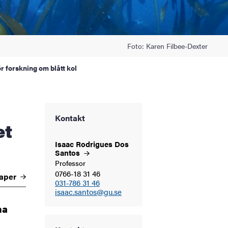
Foto: Karen Filbee-Dexter
r forskning om blått kol
Kontakt
et
Isaac Rodrigues Dos
Santos
Professor
0766-18 31 46
kaper
031-786 31 46
isaac.santos@gu.se
na