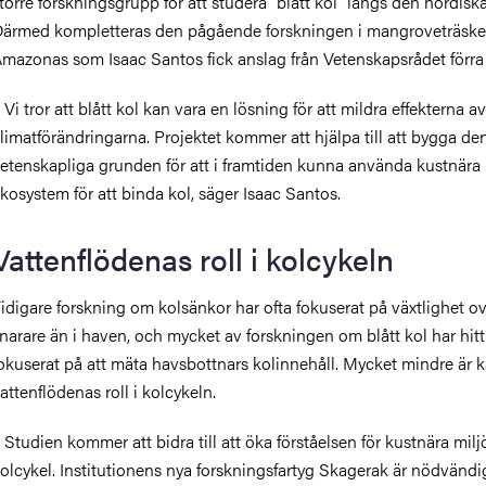
törre forskningsgrupp för att studera ”blått kol” längs den nordisk
ärmed kompletteras den pågående forskningen i mangroveträske
Amazonas som
Isaac Santos
fick anslag från
Vetenskapsrådet
förra
 Vi tror att blått kol kan vara en lösning för att mildra effekterna av
limatförändringarna. Projektet kommer att hjälpa till att bygga de
etenskapliga grunden för att i framtiden kunna använda kustnära
kosystem för att binda kol, säger
Isaac Santos.
Vattenflödenas roll i kolcykeln
idigare forskning om kolsänkor har ofta fokuserat på växtlighet ov
narare än i haven, och mycket av forskningen om blått kol har hitti
okuserat på att mäta havsbottnars kolinnehåll. Mycket mindre är 
attenflödenas roll i kolcykeln.
–
Studien kommer att bidra till att öka förståelsen för kustnära milj
olcykel.
Institutionens nya forskningsfartyg Skagerak är nödvändig