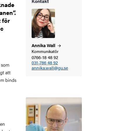
Kontakt
aknade
anen”.
 för
ac
Annika
Wall
Kommunikatör
0766-18 48 92
031-786 48 92
r som
annika.wall@gu.se
gt att
som binds
Bild
 en