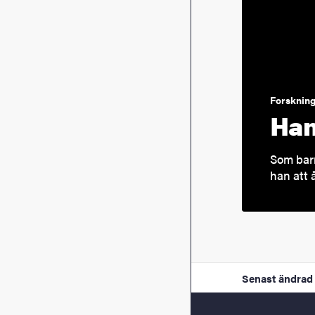
Forskning
Han
Som barn
han att å
Senast ändrad