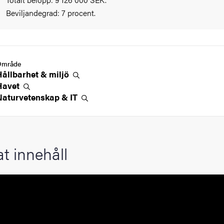
Beviljandegrad: 7 procent.
Område
Hållbarhet &
miljö
Havet
Naturvetenskap &
IT
at innehåll