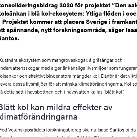
konsolideringsbidrag 2020 för projektet ”Den s
kolsänkan i blå kol-ekosystem: Ytliga flöden i oce
– Projektet kommer att placera Sverige i framkant
ett spännande, nytt forskningsområde, säger Isa
Santos.
Kustnära ekosystem som mangroveskogar, ålgräsängar och
ndervattensskogar med alger är känsliga livsmiljöer som fungera
olsänkor och effektivt binder stora mängder kol. Därför är det vikti
evara dessa livsmiljöer för att minska klimatförändringarna. Kol 
å detta sätt i havsbottnen och i havsvatten kallas ”blått kol”.
Blått kol kan mildra effekter av
klimatförändringarna
ed Vetenskapsrådets forskningsbidrag ska nu Isaac Santos
bilda