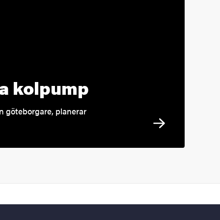
da kolpump
en göteborgare, planerar