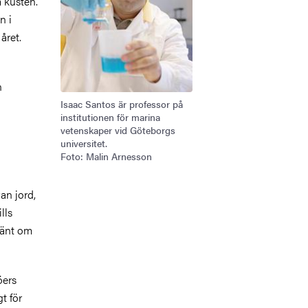
a kusten.
n i
 året.
n
Isaac Santos är professor på
institutionen för marina
vetenskaper vid Göteborgs
universitet.
Foto: Malin Arnesson
an jord,
lls
känt om
öers
t för