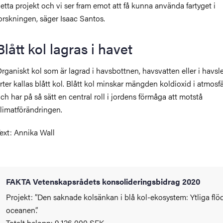
etta projekt och vi ser fram emot att få kunna använda fartyget i
orskningen
, säger Isaac Santos.
Blått kol lagras i havet
rganiskt kol som är lagrad i havsbottnen, havsvatten eller i havs
rter kallas blått kol. Blått kol minskar mängden koldioxid i atmosf
ch har på så sätt en central roll i jordens förmåga att motstå
limatförändringen.
ext: Annika Wall
FAKTA Vetenskapsrådets konsolideringsbidrag 2020
Projekt: ”Den saknade kolsänkan i blå kol-ekosystem: Ytliga flö
oceanen”.
Totalt belopp: 9 126 000 SEK.