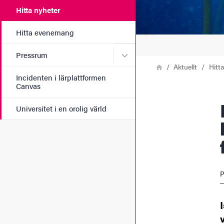
Hitta nyheter
Hitta evenemang
Undermeny för Pressrum
Pressrum
Länkstig
Hem
Aktuellt
Hitt
Incidenten i lärplattformen
Canvas
Isaac Santos beviljad
Universitet i en orolig värld
P