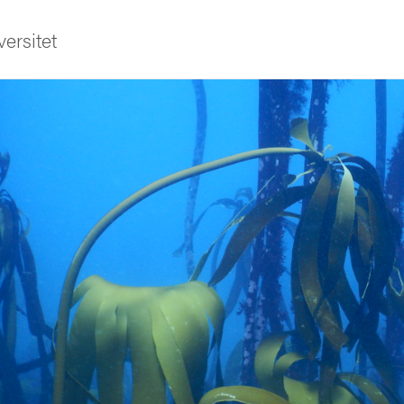
ersitet
ldning
och innovation
tetet