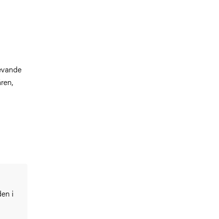
levande
ären,
den i