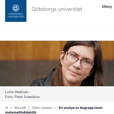
Sökfunktionen
Meny
Göteborgs universitet
Sidfoten
Sök
Kontakta universitetet
Bild
Om webbplatsen
Lotta Wedman.
Foto: Peter Erlandson.
Länkstig
Hem
Aktuellt
Hitta nyheter
En analys av begrepp inom
matematikdidaktik