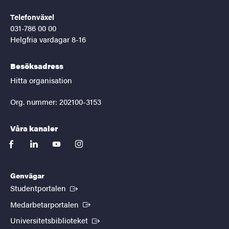
Telefonväxel
031-786 00 00
Helgfria vardagar 8-16
Besöksadress
Hitta organisation
Org. nummer: 202100-3153
Våra kanaler
facebook
linkedin
youtube
instagram
Genvägar
(Extern länk)
Studentportalen
(Extern länk)
Medarbetarportalen
(Extern länk)
Universitetsbiblioteket