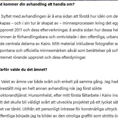
d kommer din avhandling att handla om?
 Syftet med avhandlingen är å ena sidan att förstå hur idén om de
kapas – och i sin tur är skapat av – minnesprocessen kring det eg
pproret 2011 och dess efterverkningar, å andra sidan hur dessa he
innen är förhandlingsbara och omtvistade i den offentliga, urban
 de centrala delarna av Kairo. Mitt material inkluderar fotografier av 
pontana och officiella minnesmärken såväl som berättelser på och
nternet rörande upproret och dess efterdyningar.
arför valde du det ämnet?
 Valet av ämne var både svårt och enkelt på samma gång. Jag ha
öreställt mig en helt annan avhandling när jag först sökte
oktorandtjänst. Hursomhelst, efter mitt första fältarbete i Kairo in
tt det skulle bli väldigt svårt att utveckla projektet på ett lyckat s
et var tänkt. Utifrån ett personligt intresse för konstnärliga uttryck 
ffentliga började jag ta bilder av den otroliga graffiti som strötts ö