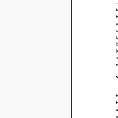
–
t
h
u
s
b
b
j
s
n
V
–
h
H
e
m