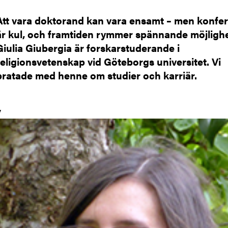
Att vara doktorand kan vara ensamt – men konfe
är kul, och framtiden rymmer spännande möjlighe
Giulia Giubergia är forskarstuderande i
religionsvetenskap vid Göteborgs universitet. Vi
pratade med henne om studier och karriär.
V