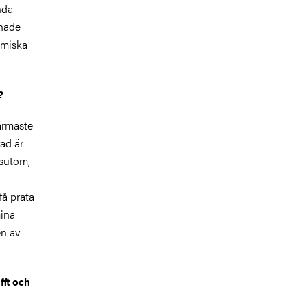
nda
 hade
demiska
?
närmaste
ad är
ssutom,
få prata
mina
en av
fft och