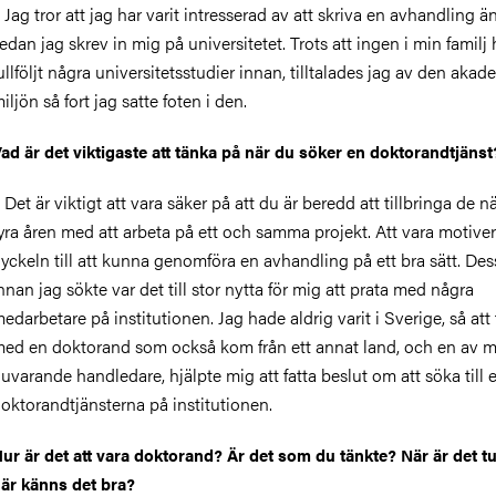
 Jag tror att jag har varit intresserad av att skriva en avhandling ä
edan jag skrev in mig på universitetet. Trots att ingen i min familj
ullföljt några universitetsstudier innan, tilltalades jag av den aka
iljön så fort jag satte foten i den.
ad är det viktigaste att tänka på när du söker en doktorandtjänst
 Det är viktigt att vara säker på att du är beredd att tillbringa de 
yra åren med att arbeta på ett och samma projekt. Att vara motiver
yckeln till att kunna genomföra en avhandling på ett bra sätt. De
nnan jag sökte var det till stor nytta för mig att prata med några
edarbetare på institutionen. Jag hade aldrig varit i Sverige, så att 
ed en doktorand som också kom från ett annat land, och en av 
uvarande handledare, hjälpte mig att fatta beslut om att söka till 
oktorandtjänsterna på institutionen.
ur är det att vara doktorand? Är det som du tänkte? När är det tu
är känns det bra?