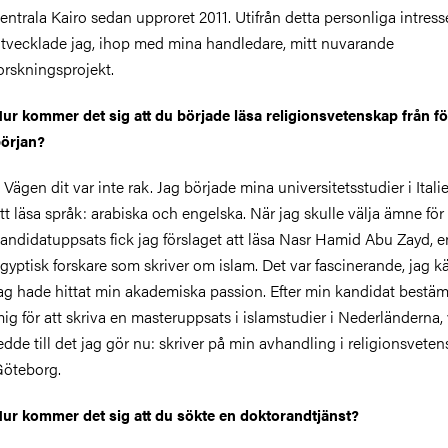
entrala Kairo sedan upproret 2011. Utifrån detta personliga intress
tvecklade jag, ihop med mina handledare, mitt nuvarande
orskningsprojekt.
ur kommer det sig att du började läsa religionsvetenskap från fö
örjan?
 Vägen dit var inte rak. Jag började mina universitetsstudier i Ital
tt läsa språk: arabiska och engelska. När jag skulle välja ämne för
andidatuppsats fick jag förslaget att läsa Nasr Hamid Abu Zayd, e
gyptisk forskare som skriver om islam. Det var fascinerande, jag k
ag hade hittat min akademiska passion. Efter min kandidat bestä
ig för att skriva en masteruppsats i islamstudier i Nederländerna, 
edde till det jag gör nu: skriver på min avhandling i religionsveten
öteborg.
ur kommer det sig att du sökte en doktorandtjänst?