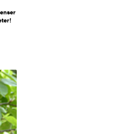
renser
ter!