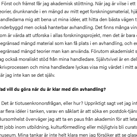
 Först och främst får jag akademisk stöttning. När jag är vilse i ett
eorier, drunknande i en mängd av mitt eget forskningsmaterial, hjä
andledarna mig att bena ut mina idéer, att hitta den bästa vägen ti
nderbyggd men också hanterbar avhandling. Det finns många vin
om är värda att utforska i allas forskningsprojekt, men det är bara
egränsad mängd material som kan få plats i en avhandling, och e
egränsad mängd teorier man kan använda. Förutom akademiskt s
ag också moraliskt stöd från mina handledare. Självtvivel är en del
krivprocessen och mina handledare lyckas visa mig värdet i mitt 
är jag inte kan se det själv.
ad vill du göra när du är klar med din avhandling?
 Det är tiotusenkronorsfrågan, eller hur? Uppriktigt sagt vet jag in
ar flera idéer i tanken, varav en såklart är att söka en postdok-tjäns
ursomhelst överväger jag att ta en paus från akademin för att leta
tt jobb inom utbildning, kulturförmedling eller möjligtvis bli curat
useum. Mina tankar är inte helt klara men jag försöker att se gla