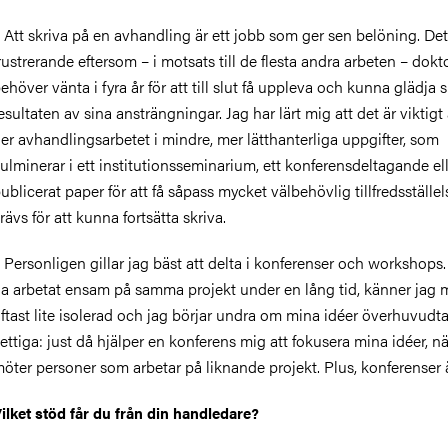
 Att skriva på en avhandling är ett jobb som ger sen belöning. Det
rustrerande eftersom – i motsats till de flesta andra arbeten – dok
ehöver vänta i fyra år för att till slut få uppleva och kunna glädja s
esultaten av sina ansträngningar. Jag har lärt mig att det är viktigt 
er avhandlingsarbetet i mindre, mer lätthanterliga uppgifter, som
ulminerar i ett institutionsseminarium, ett konferensdeltagande ell
ublicerat paper för att få såpass mycket välbehövlig tillfredsställe
rävs för att kunna fortsätta skriva.
 Personligen gillar jag bäst att delta i konferenser och workshops. 
a arbetat ensam på samma projekt under en lång tid, känner jag 
ftast lite isolerad och jag börjar undra om mina idéer överhuvudta
ettiga: just då hjälper en konferens mig att fokusera mina idéer, nä
öter personer som arbetar på liknande projekt. Plus, konferenser ä
ilket stöd får du från din handledare?