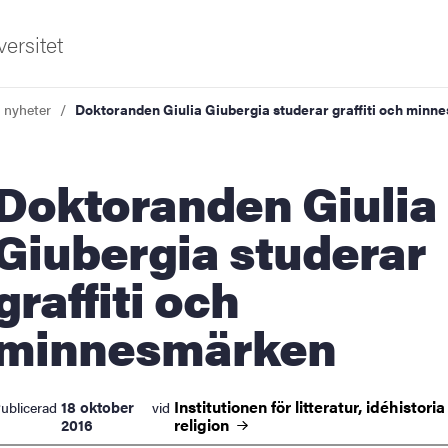
ersitet
a nyheter
Doktoranden Giulia Giubergia studerar graffiti och min
oranden Giulia
Giubergia studerar
graffiti och
ldning
minnesmärken
och innovation
tetet
Institutionen för litteratur, idéhistori
18 oktober
ublicerad
vid
religion
2016