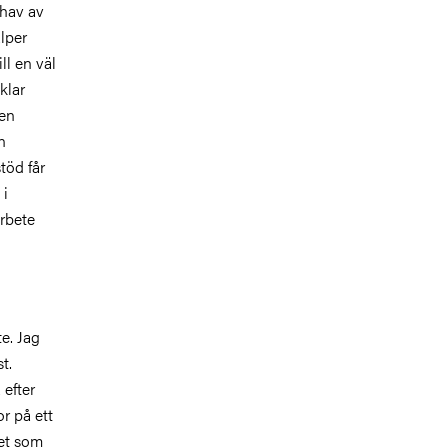
 hav av
lper
ll en väl
klar
 en
n
töd får
 i
arbete
te. Jag
t.
 efter
or på ett
set som