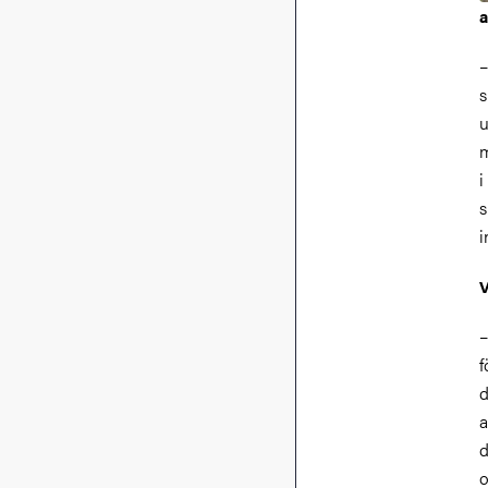
a
–
s
u
m
i
s
i
V
–
f
d
a
d
o