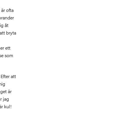
 är ofta
torander
ig åt
att bryta
er ett
lse som
Efter att
mig
get är
r jag
r kul!