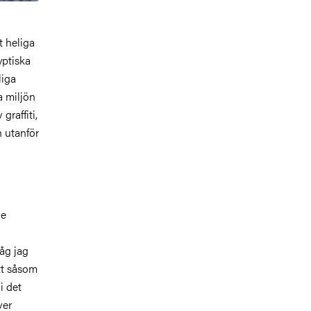
t heliga
yptiska
liga
a miljön
graffiti,
 utanför
de
såg jag
ätt såsom
i det
ver