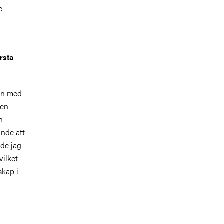
e
rsta
ien med
 en
n
ände att
mde jag
vilket
skap i