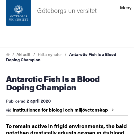
Sökfunktionen
Meny
Göteborgs universitet
Sidfoten
Sök
Kontakta universitetet
Länkstig
Hem
Aktuellt
Hitta nyheter
Antarctic Fish Is a Blood
Doping Champion
Om webbplatsen
Antarctic Fish Is a Blood
Doping Champion
2 april 2020
Publicerad
Institutionen för biologi och
miljövetenskap
vid
To remain active in frigid environments, the bald
notothen drastically adjusts oxygen in its blood.