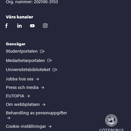
Org. nummer: 202100-3153
Våra kanaler
facebook
linkedin
youtube
instagram
Genvägar
(Extern länk)
Studentportalen
(Extern länk)
Medarbetarportalen
(Extern länk)
Universitetsbiblioteket
Jobba hos oss
Press och media
EUTOPIA
Om webbplatsen
Behandling av personuppgifter
Cookie-inställningar