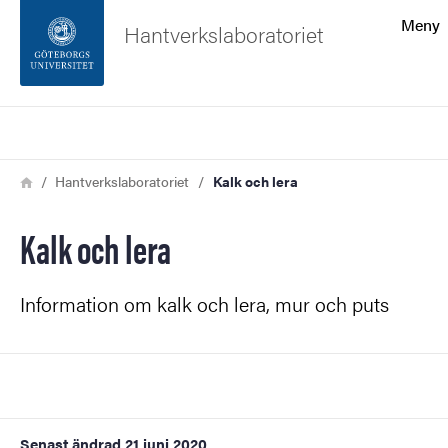
Sökfunktionen
Meny
Hantverkslaboratoriet
Sidfoten
Sök
Kontakta universitetet
Länkstig
Hem
Hantverkslaboratoriet
Kalk och lera
Om webbplatsen
Kalk och lera
Information om kalk och lera, mur och puts
Senast ändrad
21 juni 2020