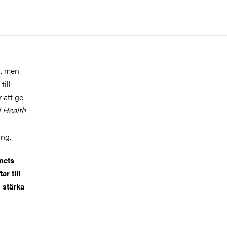
t, men
till
 att ge
l Health
ing.
mets
r till
h stärka