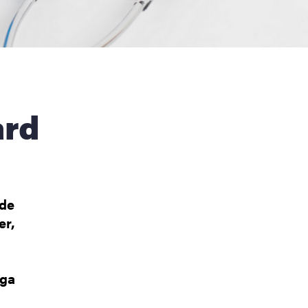
åde
er,
iga