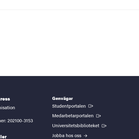
Genvägar
ress
(Extern länk)
Studentportalen
nisation
(Extern länk)
Medarbetarportalen
er: 202100-3153
(Extern länk)
Universitetsbiblioteket
Jobba hos oss
ler