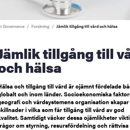
th Governance
Forskning
Jämlik tillgång till vård och hälsa
gång till vård
och hälsa
Hälsa och tillgång till vård är ojämnt fördelade b
globalt och inom länder. Socioekonomiska faktor
geografi och vårdsystemens organisation skapar
skillnader i vilka som får tillgång till vård av god
kvalitet. Samtidigt väcker dessa ojämlikheter vikt
frågor om styrning, resursfördelning och rättvisa