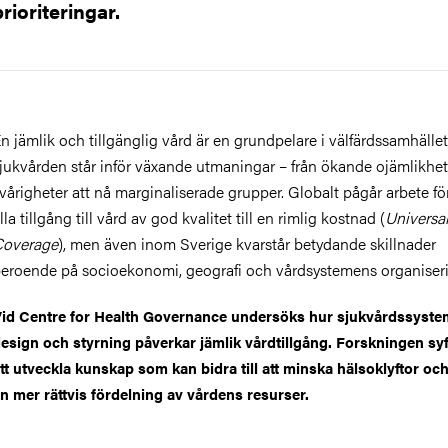
prioriteringar.
n jämlik och tillgänglig vård är en grundpelare i välfärdssamhälle
jukvården står inför växande utmaningar – från ökande ojämlikhet 
vårigheter att nå marginaliserade grupper. Globalt pågår arbete för
lla tillgång till vård av god kvalitet till en rimlig kostnad (
Universa
Coverage
), men även inom Sverige kvarstår betydande skillnader
eroende på socioekonomi, geografi och vårdsystemens organiser
id Centre for Health Governance undersöks hur sjukvårdssyste
esign och styrning påverkar jämlik vårdtillgång. Forskningen syfta
tt utveckla kunskap som kan bidra till att minska hälsoklyftor oc
n mer rättvis fördelning av vårdens resurser.