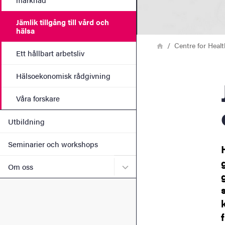
Jämlik tillgång till vård och
hälsa
Länkstig
Hem
Centre for Heal
Ett hållbart arbetsliv
Hälsoekonomisk rådgivning
Jämlik till
Våra forskare
Utbildning
Seminarier och workshops
Undermeny för Om oss
Om oss