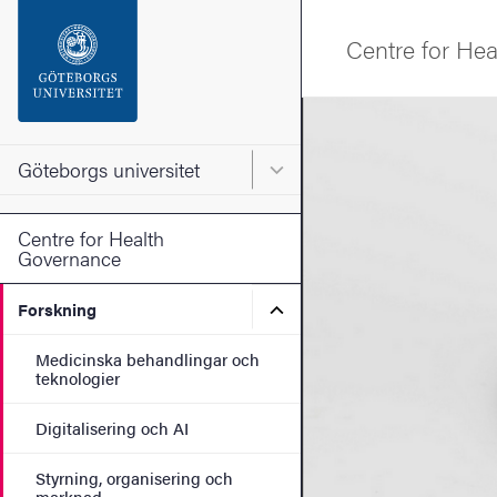
Sökfunktionen
Centre for He
Sidfoten
Bild
Kontakta universitetet
Göteborgs universitet
Huvudmeny för Göteborgs un
Om webbplatsen
Centre for Health
Governance
Undermeny för Forskning
Forskning
Medicinska behandlingar och
teknologier
Digitalisering och AI
Styrning, organisering och
marknad