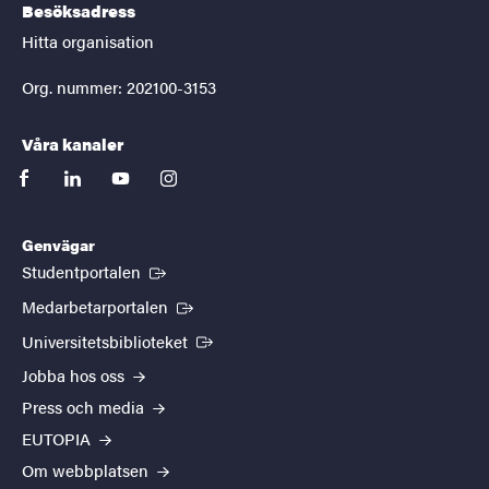
Besöksadress
Hitta organisation
Org. nummer: 202100-3153
Våra kanaler
facebook
linkedin
youtube
instagram
Genvägar
(Extern länk)
Studentportalen
(Extern länk)
Medarbetarportalen
(Extern länk)
Universitetsbiblioteket
Jobba hos oss
Press och media
EUTOPIA
Om webbplatsen