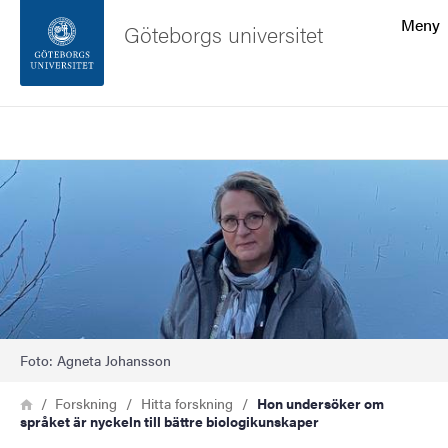
Sökfunktionen
Meny
Göteborgs universitet
Sidfoten
Sök
Kontakta universitetet
Bild
Om webbplatsen
Foto: Agneta Johansson
Länkstig
Hem
Forskning
Hitta forskning
Hon undersöker om
språket är nyckeln till bättre biologikunskaper