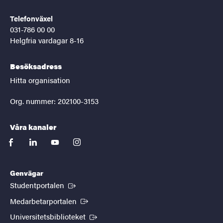
Telefonväxel
031-786 00 00
Helgfria vardagar 8-16
Besöksadress
Hitta organisation
Org. nummer: 202100-3153
Våra kanaler
facebook
linkedin
youtube
instagram
Genvägar
(Extern länk)
Studentportalen
(Extern länk)
Medarbetarportalen
(Extern länk)
Universitetsbiblioteket