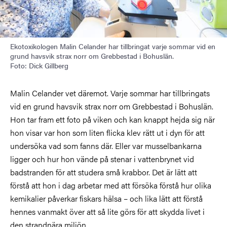
Ekotoxikologen Malin Celander har tillbringat varje sommar vid en
grund havsvik strax norr om Grebbestad i Bohuslän.
Foto: Dick Gillberg
Malin Celander vet däremot. Varje sommar har tillbringats
vid en grund havsvik strax norr om Grebbestad i Bohuslän.
Hon tar fram ett foto på viken och kan knappt hejda sig när
hon visar var hon som liten flicka klev rätt ut i dyn för att
undersöka vad som fanns där. Eller var musselbankarna
ligger och hur hon vände på stenar i vattenbrynet vid
badstranden för att studera små krabbor. Det är lätt att
förstå att hon i dag arbetar med att försöka förstå hur olika
kemikalier påverkar fiskars hälsa – och lika lätt att förstå
hennes vanmakt över att så lite görs för att skydda livet i
den strandnära miljön.