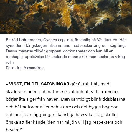
En röd brännmanet, Cyanea capillata, är vanlig på Västkusten. Här
syns den i tångskogen tillsammans med sockertång och sågtång.
Dessa maneter tillhör gruppen klockmaneter och kan bli en
obehaglig upplevelse för badande människor men spelar en viktig
roll i
Foto: Iris Alexandrov
går åt rätt håll, med
– VISST, EN DEL SATSNINGAR
skyddsområden och naturreservat och att vi till exempel
börjar äta alger från haven. Men samtidigt blir fritidsbåtarna
och båtmotorerna fler och större och det byggs bryggor
och andra anläggningar i känsliga havsvikar. Jag skulle
önska att fler kände ”den här miljön vill jag respektera och
bevara!”