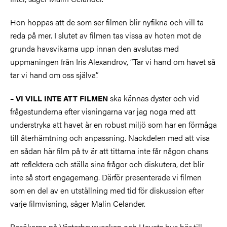
Hon hoppas att de som ser filmen blir nyfikna och vill ta
reda på mer. I slutet av filmen tas vissa av hoten mot de
grunda havsvikarna upp innan den avslutas med
uppmaningen från Iris Alexandrov, ”Tar vi hand om havet så
tar vi hand om oss själva”.
ska kännas dyster och vid
– VI VILL INTE ATT FILMEN
frågestunderna efter visningarna var jag noga med att
understryka att havet är en robust miljö som har en förmåga
till återhämtning och anpassning. Nackdelen med att visa
en sådan här film på tv är att tittarna inte får någon chans
att reflektera och ställa sina frågor och diskutera, det blir
inte så stort engagemang. Därför presenterade vi filmen
som en del av en utställning med tid för diskussion efter
varje filmvisning, säger Malin Celander.
Besökarna på Västerhavsveckan och Havets hus hör till