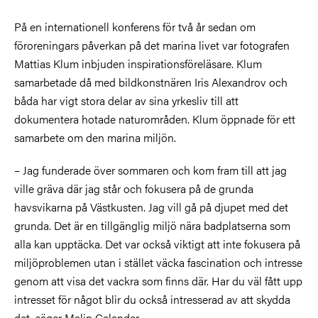
På en internationell konferens för två år sedan om
föroreningars påverkan på det marina livet var fotografen
Mattias Klum inbjuden inspirationsföreläsare. Klum
samarbetade då med bildkonstnären Iris Alexandrov och
båda har vigt stora delar av sina yrkesliv till att
dokumentera hotade naturområden. Klum öppnade för ett
samarbete om den marina miljön.
– Jag funderade över sommaren och kom fram till att jag
ville gräva där jag står och fokusera på de grunda
havsvikarna på Västkusten. Jag vill gå på djupet med det
grunda. Det är en tillgänglig miljö nära badplatserna som
alla kan upptäcka. Det var också viktigt att inte fokusera på
miljöproblemen utan i stället väcka fascination och intresse
genom att visa det vackra som finns där. Har du väl fått upp
intresset för något blir du också intresserad av att skydda
det, säger Malin Celander.