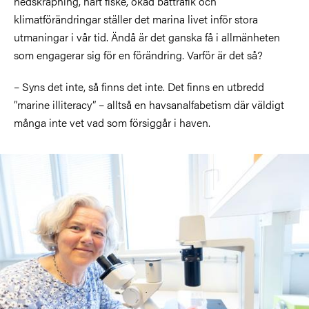
nedskräpning, hårt fiske, ökad båttrafik och
klimatförändringar ställer det marina livet inför stora
utmaningar i vår tid. Ändå är det ganska få i allmänheten
som engagerar sig för en förändring. Varför är det så?
– Syns det inte, så finns det inte. Det finns en utbredd
”marine illiteracy” – alltså en havsanalfabetism där väldigt
många inte vet vad som försiggår i haven.
Bild