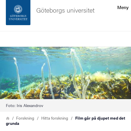
Sökfunktionen
Meny
Göteborgs universitet
Sidfoten
Sök
Kontakta universitetet
Bild
Om webbplatsen
Foto: Iris Alexandrov
Länkstig
Hem
Forskning
Hitta forskning
Film går på djupet med det
grunda