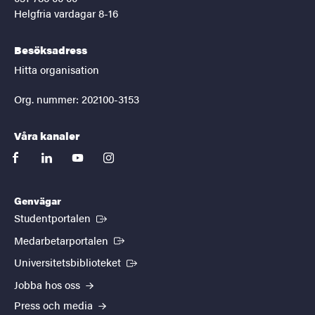
Helgfria vardagar 8-16
Besöksadress
Hitta organisation
Org. nummer: 202100-3153
Våra kanaler
facebook
linkedin
youtube
instagram
Genvägar
(Extern länk)
Studentportalen
(Extern länk)
Medarbetarportalen
(Extern länk)
Universitetsbiblioteket
Jobba hos oss
Press och media