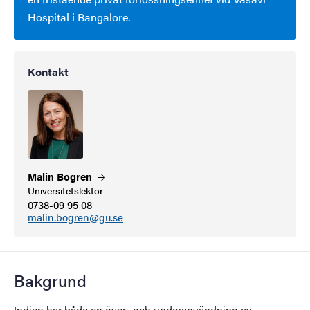
Hospital i Bangalore.
Kontakt
Malin
Bogren
Universitetslektor
0738-09 95 08
malin.bogren@gu.se
Bakgrund
Indien har både en över- och underanvändning av