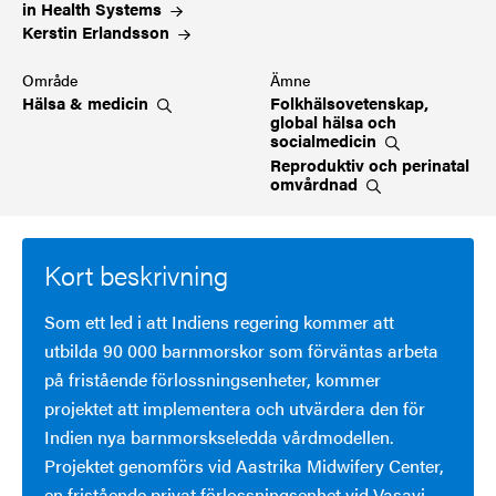
in Health
Systems
Kerstin
Erlandsson
Område
Ämne
Hälsa &
medicin
Folkhälsovetenskap,
global hälsa och
socialmedicin
Reproduktiv och perinatal
omvårdnad
Kort beskrivning
Som ett led i att Indiens regering kommer att
utbilda 90 000 barnmorskor som förväntas arbeta
på fristående förlossningsenheter, kommer
projektet att implementera och utvärdera den för
Indien nya barnmorskseledda vårdmodellen.
Projektet genomförs vid Aastrika Midwifery Center,
en fristående privat förlossningsenhet vid Vasavi