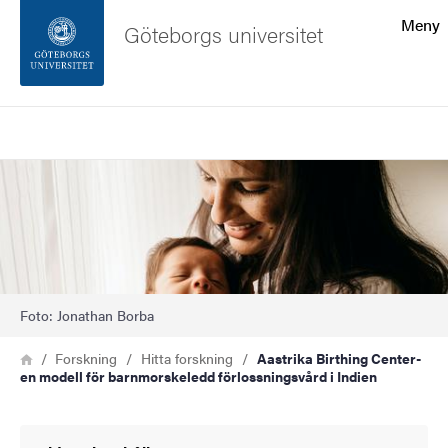
Sökfunktionen
Meny
Göteborgs universitet
Sidfoten
Sök
Kontakta universitetet
Bild
Om webbplatsen
Foto: Jonathan Borba
Länkstig
Hem
Forskning
Hitta forskning
Aastrika Birthing Center-
en modell för barnmorskeledd förlossningsvård i Indien